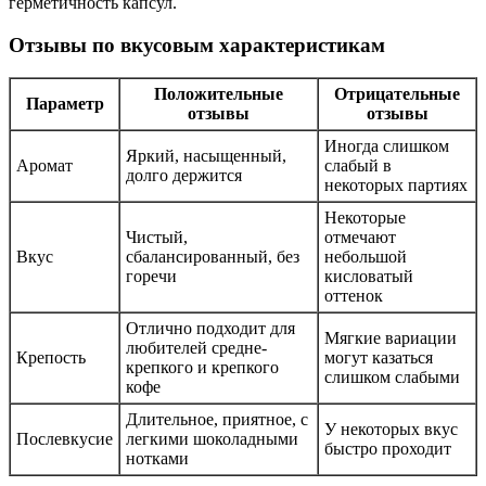
герметичность капсул.
Отзывы по вкусовым характеристикам
Положительные
Отрицательные
Параметр
отзывы
отзывы
Иногда слишком
Яркий, насыщенный,
Аромат
слабый в
долго держится
некоторых партиях
Некоторые
Чистый,
отмечают
Вкус
сбалансированный, без
небольшой
горечи
кисловатый
оттенок
Отлично подходит для
Мягкие вариации
любителей средне-
Крепость
могут казаться
крепкого и крепкого
слишком слабыми
кофе
Длительное, приятное, с
У некоторых вкус
Послевкусие
легкими шоколадными
быстро проходит
нотками