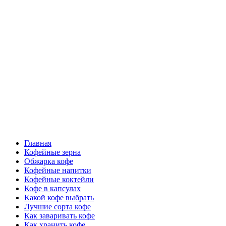
Перейти
Все о кофе
к
содержимому
Кофейные напитки, Кофейные сорта, Обжарка кофе,
Кофейные аксессуары, Рецепты кофе
Основное
Все о кофе
меню
Главная
Кофейные зерна
Обжарка кофе
Кофейные напитки
Кофейные коктейли
Кофе в капсулах
Какой кофе выбрать
Лучшие сорта кофе
Как заваривать кофе
Как хранить кофе