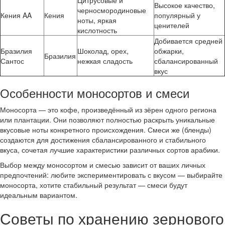
Цитрусовые и
Высокое качество,
черносмородиновые
Кения AA
Кения
популярный у
ноты, яркая
ценителей
кислотность
Добивается средней
Бразилия
Шоколад, орех,
обжарки,
Бразилия
Сантос
нежкая сладость
сбалансированный
вкус
Особенности моносортов и смеси
Моносорта — это кофе, произведённый из зёрен одного региона
или плантации. Они позволяют полностью раскрыть уникальные
вкусовые ноты конкретного происхождения. Смеси же (бленды)
создаются для достижения сбалансированного и стабильного
вкуса, сочетая лучшие характеристики различных сортов арабики.
Выбор между моносортом и смесью зависит от ваших личных
предпочтений: любите экспериментировать с вкусом — выбирайте
моносорта, хотите стабильный результат — смеси будут
идеальным вариантом.
Советы по хранению зернового