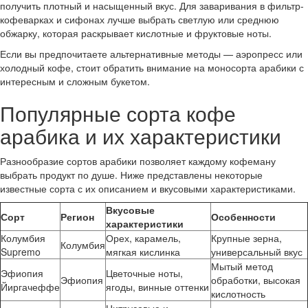
получить плотный и насыщенный вкус. Для заваривания в фильтр-
кофеварках и сифонах лучше выбрать светлую или среднюю
обжарку, которая раскрывает кислотные и фруктовые ноты.
Если вы предпочитаете альтернативные методы — аэропресс или
холодный кофе, стоит обратить внимание на моносорта арабики с
интересным и сложным букетом.
Популярные сорта кофе
арабика и их характеристики
Разнообразие сортов арабики позволяет каждому кофеману
выбрать продукт по душе. Ниже представлены некоторые
известные сорта с их описанием и вкусовыми характеристиками.
Вкусовые
Сорт
Регион
Особенности
характеристики
Колумбия
Орех, карамель,
Крупные зерна,
Колумбия
Supremo
мягкая кислинка
универсальный вкус
Мытый метод
Эфиопия
Цветочные ноты,
Эфиопия
обработки, высокая
Йиргачеффе
ягоды, винные оттенки
кислотность