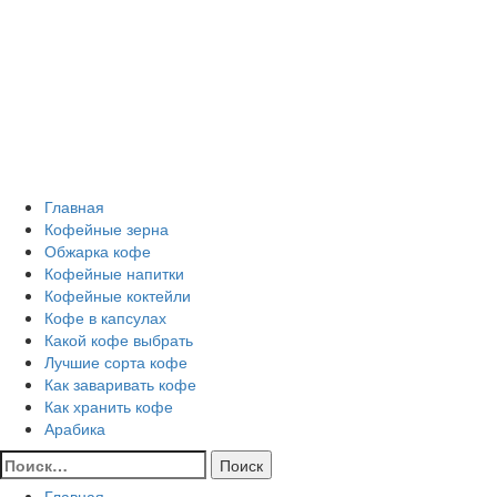
Перейти
Все о кофе
к
содержимому
Кофейные напитки, Кофейные сорта, Обжарка кофе,
Кофейные аксессуары, Рецепты кофе
Основное
Все о кофе
меню
Главная
Кофейные зерна
Обжарка кофе
Кофейные напитки
Кофейные коктейли
Кофе в капсулах
Какой кофе выбрать
Лучшие сорта кофе
Как заваривать кофе
Как хранить кофе
Арабика
Найти:
Главная