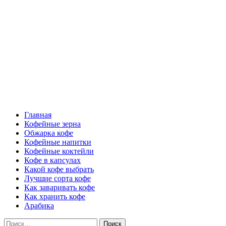
Перейти
Все о кофе
к
содержимому
Кофейные напитки, Кофейные сорта, Обжарка кофе, Кофейные 
Основное
Все о кофе
меню
Главная
Кофейные зерна
Обжарка кофе
Кофейные напитки
Кофейные коктейли
Кофе в капсулах
Какой кофе выбрать
Лучшие сорта кофе
Как заваривать кофе
Как хранить кофе
Арабика
Найти: