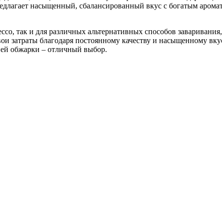
редлагает насыщенный, сбалансированный вкус с богатым арома
ессо, так и для различных альтернативных способов заваривани
свои затраты благодаря постоянному качеству и насыщенному вку
дней обжарки – отличный выбор.