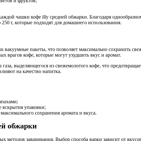
ветов и фруктов;
аждой чашки кофе illy средней обжарки. Благодаря однообразном
250 г, которые подходят для домашнего использования.
или вакуумные пакеты, что позволяет максимально сохранить све
ных врагов кофе, которые могут ухудшить вкус и аромат.
да газа, выделяющегося из свежемолотого кофе, что предотвраща
влияют на качество напитка.
апахами;
 вскрытия упаковки;
 максимального сохранения аромата и вкуса.
ей обжарки
чных методов заваривания. Выбор способа варки зависит от вку