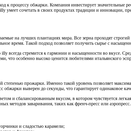
ход к процессу обжарки. Компания инвестирует значительные ре
illy умеет сочетать в своих продуктах традиции и инновации, пр
ираемые на лучших плантациях мира. Все зерна проходят строги
ьное время. Такой подход позволяет получить сырье с насыщен
о illy всегда стремится к гармонии и насыщенности во вкусе. С
и, что особенно высоко ценится любителями итальянского эспр
ой степенью прожарки. Именно такой уровень позволяет максима
есс обжарки выверен до секунды, что гарантирует одинаковое ка
етом и сбалансированным вкусом, в котором чувствуется легкая
вных методов заваривания, таких как френч-пресс или аэропресс.
орчинки и сладостью карамели;