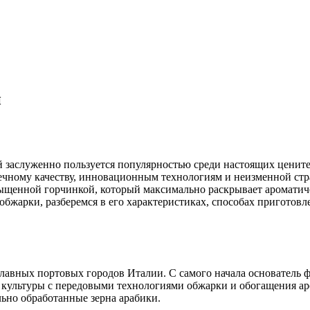
и
рый заслуженно пользуется популярностью среди настоящих цените
ному качеству, инновационным технологиям и неизменной страс
щенной горчинкой, который максимально раскрывает ароматичес
 обжарки, разберемся в его характеристиках, способах приготовл
 главных портовых городов Италии. С самого начала основатель 
культуры с передовыми технологиями обжарки и обогащения ар
льно обработанные зерна арабики.