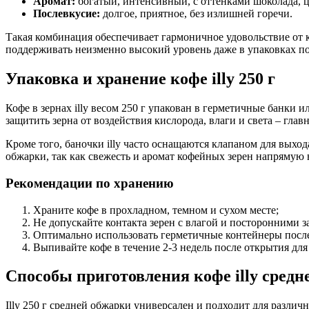
Аромат:
богатый, интенсивный, с оттенками шоколада, ц
Послевкусие:
долгое, приятное, без излишней горечи.
Такая комбинация обеспечивает гармоничное удовольствие от к
поддерживать неизменно высокий уровень даже в упаковках по 
Упаковка и хранение кофе illy 250 г
Кофе в зернах illy весом 250 г упакован в герметичные банки 
защитить зерна от воздействия кислорода, влаги и света – глав
Кроме того, баночки illy часто оснащаются клапаном для выхо
обжарки, так как свежесть и аромат кофейных зерен напрямую 
Рекомендации по хранению
Храните кофе в прохладном, темном и сухом месте;
Не допускайте контакта зерен с влагой и посторонними з
Оптимально использовать герметичные контейнеры после
Выпивайте кофе в течение 2-3 недель после открытия для
Способы приготовления кофе illy средн
Illy 250 г средней обжарки универсален и подходит для разли