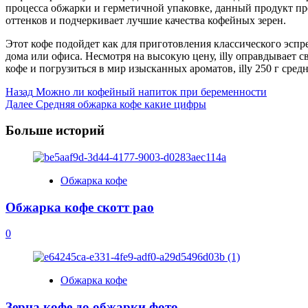
процесса обжарки и герметичной упаковке, данный продукт п
оттенков и подчеркивает лучшие качества кофейных зерен.
Этот кофе подойдет как для приготовления классического эспр
дома или офиса. Несмотря на высокую цену, illy оправдывает 
кофе и погрузиться в мир изысканных ароматов, illy 250 г сре
Post
Назад
Можно ли кофейный напиток при беременности
Далее
Средняя обжарка кофе какие цифры
Navigation
Больше историй
Обжарка кофе
Обжарка кофе скотт рао
0
Обжарка кофе
Зерна кофе до обжарки фото