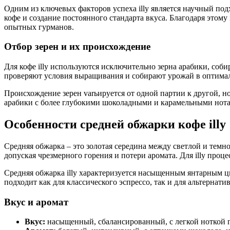
Одним из ключевых факторов успеха illy является научный под
кофе и создание постоянного стандарта вкуса. Благодаря этому 
опытных гурманов.
Отбор зерен и их происхождение
Для кофе illy используются исключительно зерна арабики, соб
проверяют условия выращивания и собирают урожай в оптимал
Происхождение зерен varьируется от одной партии к другой, н
арабики с более глубокими шоколадными и карамельными нотам
Особенности средней обжарки кофе illy
Средняя обжарка – это золотая середина между светлой и темн
допуская чрезмерного горения и потери аромата. Для illy проц
Средняя обжарка illy характеризуется насыщенным янтарным цв
подходит как для классического эспрессо, так и для альтернати
Вкус и аромат
Вкус:
насыщенный, сбалансированный, с легкой ноткой г