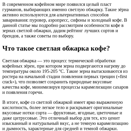
В современном кофейном мире появился целый пласт
гурманов, выбирающих именно светлую обжарку. Такие зёрна
активно используются для альтернативных способов
заваривания: пуровер, аэропресс, сифоны и холодный кофе. В
данной статье мы подробно рассмотрим особенности кофе в
зернах светлой обжарки, дадим рейтинг лучших сортов и
брендов, а также советы по выбору.
Что такое светлая обжарка кофе?
Светлая обжарка — это процесс термической обработки
кофейных зёрен, при котором зерна подвергаются нагреву до
температуры около 195-205 °C. Такие зерна вытаскиваются из
ростера на начальной стадии появления первых трещин («first
crack»), что позволяет сохранить природные вкусовые
качества кофе, минимизируя процессы карамелизации сахаров
и появления горечи.
В итоге, кофе со светлой обжаркой имеет ярко выраженную
кислотность, более легкое тело и раскрывает оригинальные
вкусовые нотки сорта — фруктовые, ягодные, цветочные и
даже цитрусовые. Это отличный выбор для тех, кто ценит
изысканный и натуральный вкус, а не темную карамелизацию
и дымность, характерные для средней и темной обжарки.