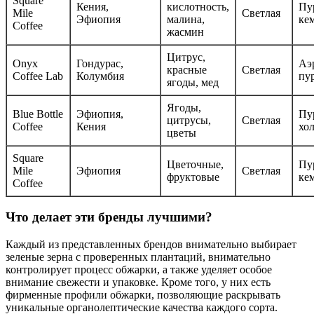
Square
Кения,
кислотность,
Пу
Mile
Светлая
Эфиопия
малина,
ке
Coffee
жасмин
Цитрус,
Onyx
Гондурас,
Аэ
красные
Светлая
Coffee Lab
Колумбия
пу
ягоды, мед
Ягоды,
Blue Bottle
Эфиопия,
Пу
цитрусы,
Светлая
Coffee
Кения
хо
цветы
Square
Цветочные,
Пу
Mile
Эфиопия
Светлая
фруктовые
ке
Coffee
Что делает эти бренды лучшими?
Каждый из представленных брендов внимательно выбирает
зеленые зерна с проверенных плантаций, внимательно
контролирует процесс обжарки, а также уделяет особое
внимание свежести и упаковке. Кроме того, у них есть
фирменные профили обжарки, позволяющие раскрывать
уникальные органолептические качества каждого сорта.