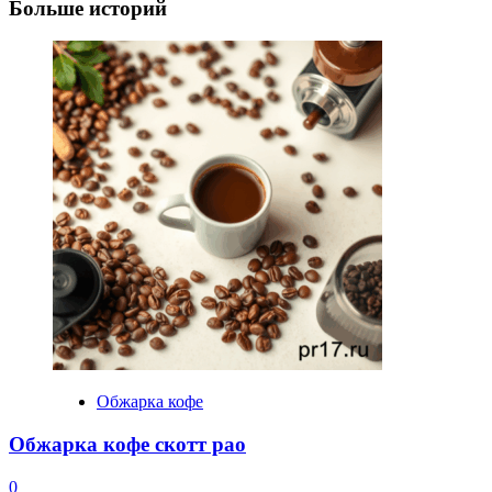
Больше историй
Обжарка кофе
Обжарка кофе скотт рао
0