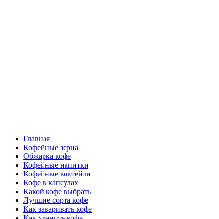
Перейти
Все о кофе
к
содержимому
Кофейные напитки, Кофейные сорта, Обжарка кофе,
Кофейные аксессуары, Рецепты кофе
Основное
Все о кофе
меню
Главная
Кофейные зерна
Обжарка кофе
Кофейные напитки
Кофейные коктейли
Кофе в капсулах
Какой кофе выбрать
Лучшие сорта кофе
Как заваривать кофе
Как хранить кофе