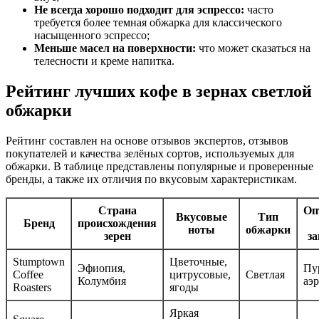
Не всегда хорошо подходит для эспрессо:
часто
требуется более темная обжарка для классического
насыщенного эспрессо;
Меньше масел на поверхности:
что может сказаться на
телесности и креме напитка.
Рейтинг лучших кофе в зернах светлой
обжарки
Рейтинг составлен на основе отзывов экспертов, отзывов
покупателей и качества зелёных сортов, используемых для
обжарки. В таблице представлены популярные и проверенные
бренды, а также их отличия по вкусовым характеристикам.
Страна
Оп
Вкусовые
Тип
Бренд
происхождения
ноты
обжарки
зерен
з
Stumptown
Цветочные,
Эфиопия,
Пу
Coffee
цитрусовые,
Светлая
Колумбия
аэ
Roasters
ягоды
Яркая