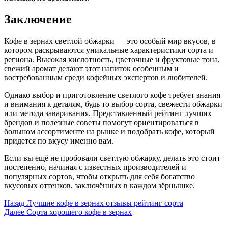
Заключение
Кофе в зернах светлой обжарки — это особый мир вкусов, в
котором раскрываются уникальные характеристики сорта и
региона. Высокая кислотность, цветочные и фруктовые тона,
свежий аромат делают этот напиток особенным и
востребованным среди кофейных экспертов и любителей.
Однако выбор и приготовление светлого кофе требует знания
и внимания к деталям, будь то выбор сорта, свежести обжарки
или метода заваривания. Представленный рейтинг лучших
брендов и полезные советы помогут ориентироваться в
большом ассортименте на рынке и подобрать кофе, который
придется по вкусу именно вам.
Если вы ещё не пробовали светлую обжарку, делать это стоит
постепенно, начиная с известных производителей и
популярных сортов, чтобы открыть для себя богатство
вкусовых оттенков, заключённых в каждом зёрнышке.
Post
Назад
Лучшие кофе в зернах отзывы рейтинг сорта
Далее
Сорта хорошего кофе в зернах
Navigation