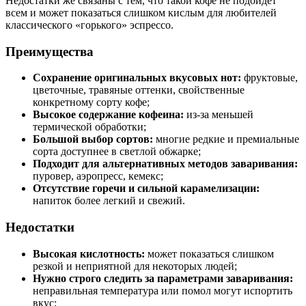
Недостатки же связаны с тем, что такой кофе не подойдет
всем и может показаться слишком кислым для любителей
классического «горького» эспрессо.
Преимущества
Сохранение оригинальных вкусовых нот:
фруктовые,
цветочные, травяные оттенки, свойственные
конкретному сорту кофе;
Высокое содержание кофеина:
из-за меньшей
термической обработки;
Большой выбор сортов:
многие редкие и премиальные
сорта доступнее в светлой обжарке;
Подходит для альтернативных методов заваривания:
пуровер, аэропресс, кемекс;
Отсутствие горечи и сильной карамелизации:
напиток более легкий и свежий.
Недостатки
Высокая кислотность:
может показаться слишком
резкой и неприятной для некоторых людей;
Нужно строго следить за параметрами заваривания:
неправильная температура или помол могут испортить
вкус;