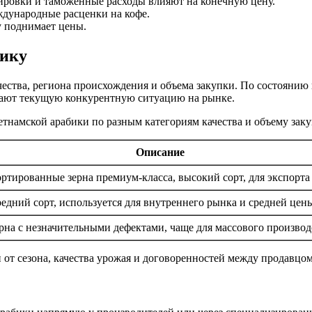
ировки и таможенные расходы влияют на конечную цену.
дународные расценки на кофе.
у поднимает цены.
бику
ества, региона происхождения и объема закупки. По состоянию н
жают текущую конкурентную ситуацию на рынке.
тнамской арабики по разным категориям качества и объему заку
Описание
ртированные зерна премиум-класса, высокий сорт, для экспорта
едний сорт, используется для внутреннего рынка и средней цен
рна с незначительными дефектами, чаще для массового производ
от сезона, качества урожая и договоренностей между продавцом