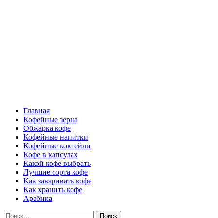
Перейти
Все о кофе
к
содержимому
Кофейные напитки, Кофейные сорта, Обжарка кофе, Кофейные 
Основное
Все о кофе
меню
Главная
Кофейные зерна
Обжарка кофе
Кофейные напитки
Кофейные коктейли
Кофе в капсулах
Какой кофе выбрать
Лучшие сорта кофе
Как заваривать кофе
Как хранить кофе
Арабика
Найти: