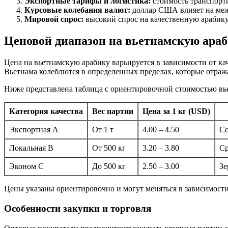
Экспортные тарифы и логистика:
стоимость транспорт
Курсовые колебания валют:
доллар США влияет на меж
Мировой спрос:
высокий спрос на качественную арабик
Ценовой диапазон на вьетнамскую ара
Цена на вьетнамскую арабику варьируется в зависимости от кач
Вьетнама колеблются в определенных пределах, которые отра
Ниже представлена таблица с ориентировочной стоимостью вье
Категория качества
Вес партии
Цена за 1 кг (USD)
Экспортная A
От 1 т
4.00 – 4.50
Со
Локальная B
От 500 кг
3.20 – 3.80
Ср
Эконом C
До 500 кг
2.50 – 3.00
Зе
Цены указаны ориентировочно и могут меняться в зависимости 
Особенности закупки и торговля