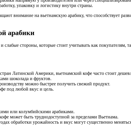
рабики напрямую у производителей или через специализированн
аботку, упаковку и логистику внутри страны.
ащают внимание на вьетнамскую арабику, что способствует разв
ой арабики
 и слабые стороны, которые стоит учитывать как покупателям, т
стран Латинской Америки, вьетнамский кофе часто стоит дешев
ками шоколада и фруктов.
роизводству можно быстрее получить свежий продукт.
офе под любой вкус и цель.
кими или колумбийскими арабиками.
кофе может быть труднодоступной за пределами Вьетнама.
тодах обработки урожайность и вкус могут существенно меняться