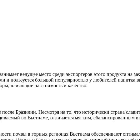
 занимает ведущее место среди экспортеров этого продукта на 
ми и пользуется большой популярностью у любителей напитка вы
торы, влияющие на стоимость и качество.
 после Бразилии. Несмотря на то, что исторически страна слави
щиваемый во Вьетнаме, отличается мягким, сбалансированным в
ности почвы в горных регионах Вьетнама обеспечивают оптима
онг, Даклак и Сонла, создают терруар, который придает кофе 