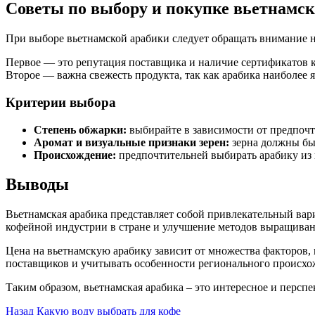
Советы по выбору и покупке вьетнамс
При выборе вьетнамской арабики следует обращать внимание н
Первое — это репутация поставщика и наличие сертификатов к
Второе — важна свежесть продукта, так как арабика наиболее 
Критерии выбора
Степень обжарки:
выбирайте в зависимости от предпочт
Аромат и визуальные признаки зерен:
зерна должны бы
Происхождение:
предпочтительней выбирать арабику из
Выводы
Вьетнамская арабика представляет собой привлекательный вари
кофейной индустрии в стране и улучшение методов выращиван
Цена на вьетнамскую арабику зависит от множества факторов,
поставщиков и учитывать особенности регионального происхож
Таким образом, вьетнамская арабика – это интересное и перс
Post
Назад
Какую воду выбрать для кофе