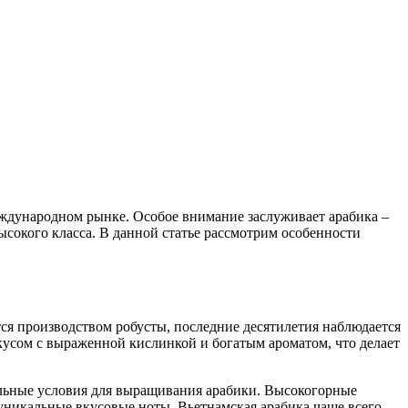
международном рынке. Особое внимание заслуживает арабика –
сокого класса. В данной статье рассмотрим особенности
тся производством робусты, последние десятилетия наблюдается
кусом с выраженной кислинкой и богатым ароматом, что делает
льные условия для выращивания арабики. Высокогорные
уникальные вкусовые ноты. Вьетнамская арабика чаще всего