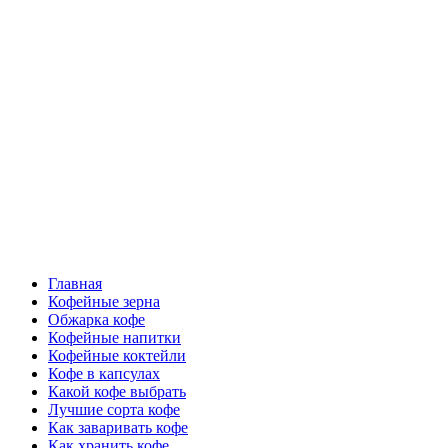
Перейти
Все о кофе
к
содержимому
Кофейные напитки, Кофейные сорта, Обжарка кофе,
Кофейные аксессуары, Рецепты кофе
Основное
Все о кофе
меню
Главная
Кофейные зерна
Обжарка кофе
Кофейные напитки
Кофейные коктейли
Кофе в капсулах
Какой кофе выбрать
Лучшие сорта кофе
Как заваривать кофе
Как хранить кофе