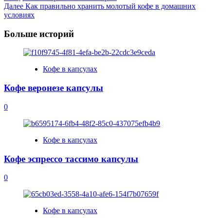
Далее
Как правильно хранить молотый кофе в домашних
Navigation
условиях
Больше историй
Кофе в капсулах
Кофе веронезе капсулы
0
Кофе в капсулах
Кофе эспрессо тассимо капсулы
0
Кофе в капсулах