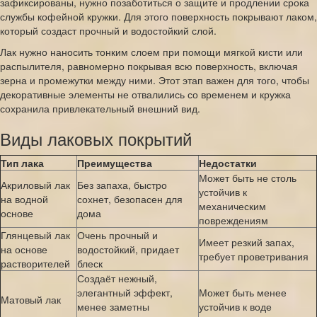
зафиксированы, нужно позаботиться о защите и продлении срока
службы кофейной кружки. Для этого поверхность покрывают лаком,
который создаст прочный и водостойкий слой.
Лак нужно наносить тонким слоем при помощи мягкой кисти или
распылителя, равномерно покрывая всю поверхность, включая
зерна и промежутки между ними. Этот этап важен для того, чтобы
декоративные элементы не отвалились со временем и кружка
сохранила привлекательный внешний вид.
Виды лаковых покрытий
Тип лака
Преимущества
Недостатки
Может быть не столь
Акриловый лак
Без запаха, быстро
устойчив к
на водной
сохнет, безопасен для
механическим
основе
дома
повреждениям
Глянцевый лак
Очень прочный и
Имеет резкий запах,
на основе
водостойкий, придает
требует проветривания
растворителей
блеск
Создаёт нежный,
элегантный эффект,
Может быть менее
Матовый лак
менее заметны
устойчив к воде