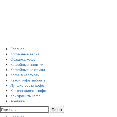
Перейти
Все о кофе
к
содержимому
Кофейные напитки, Кофейные сорта, Обжарка кофе,
Кофейные аксессуары, Рецепты кофе
Основное
Все о кофе
меню
Главная
Кофейные зерна
Обжарка кофе
Кофейные напитки
Кофейные коктейли
Кофе в капсулах
Какой кофе выбрать
Лучшие сорта кофе
Как заваривать кофе
Как хранить кофе
Арабика
Найти:
Главная