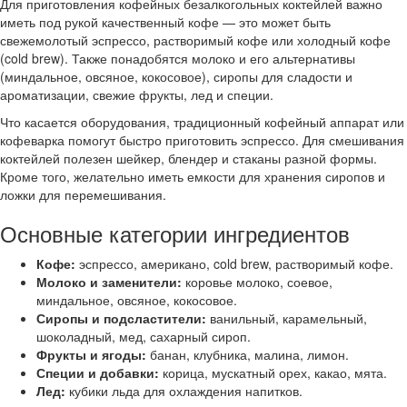
Для приготовления кофейных безалкогольных коктейлей важно
иметь под рукой качественный кофе — это может быть
свежемолотый эспрессо, растворимый кофе или холодный кофе
(cold brew). Также понадобятся молоко и его альтернативы
(миндальное, овсяное, кокосовое), сиропы для сладости и
ароматизации, свежие фрукты, лед и специи.
Что касается оборудования, традиционный кофейный аппарат или
кофеварка помогут быстро приготовить эспрессо. Для смешивания
коктейлей полезен шейкер, блендер и стаканы разной формы.
Кроме того, желательно иметь емкости для хранения сиропов и
ложки для перемешивания.
Основные категории ингредиентов
Кофе:
эспрессо, американо, cold brew, растворимый кофе.
Молоко и заменители:
коровье молоко, соевое,
миндальное, овсяное, кокосовое.
Сиропы и подсластители:
ванильный, карамельный,
шоколадный, мед, сахарный сироп.
Фрукты и ягоды:
банан, клубника, малина, лимон.
Специи и добавки:
корица, мускатный орех, какао, мята.
Лед:
кубики льда для охлаждения напитков.