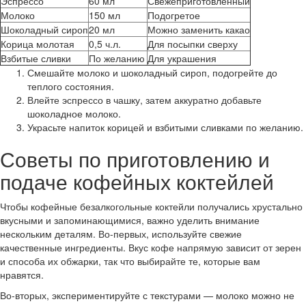
Эспрессо
60 мл
Свежеприготовленный
Молоко
150 мл
Подогретое
Шоколадный сироп
20 мл
Можно заменить какао
Корица молотая
0,5 ч.л.
Для посыпки сверху
Взбитые сливки
По желанию
Для украшения
Смешайте молоко и шоколадный сироп, подогрейте до
теплого состояния.
Влейте эспрессо в чашку, затем аккуратно добавьте
шоколадное молоко.
Украсьте напиток корицей и взбитыми сливками по желанию.
Советы по приготовлению и
подаче кофейных коктейлей
Чтобы кофейные безалкогольные коктейли получались хрустально
вкусными и запоминающимися, важно уделить внимание
нескольким деталям. Во-первых, используйте свежие
качественные ингредиенты. Вкус кофе напрямую зависит от зерен
и способа их обжарки, так что выбирайте те, которые вам
нравятся.
Во-вторых, экспериментируйте с текстурами — молоко можно не