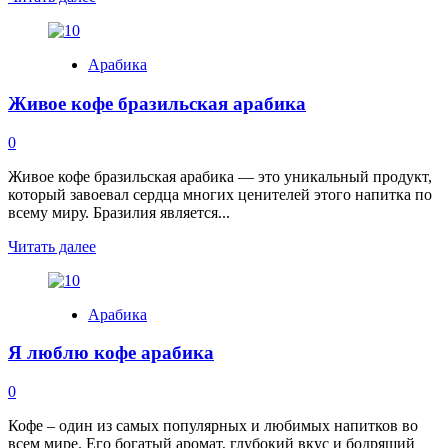
more
about
Кофе
Арабика
арабика
фото
Живое кофе бразильская арабика
описание
0
Живое кофе бразильская арабика — это уникальный продукт,
который завоевал сердца многих ценителей этого напитка по
всему миру. Бразилия является...
Read
Читать далее
more
about
Живое
Арабика
кофе
бразильская
Я люблю кофе арабика
арабика
0
Кофе – один из самых популярных и любимых напитков во
всем мире. Его богатый аромат, глубокий вкус и бодрящий