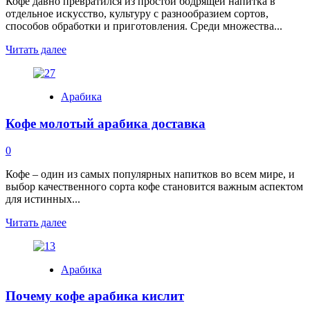
Кофе давно превратился из простой бодрящей напитка в
отдельное искусство, культуру с разнообразием сортов,
способов обработки и приготовления. Среди множества...
Read
Читать далее
more
about
Кофе
Арабика
веронессе
арабика
Кофе молотый арабика доставка
0
Кофе – один из самых популярных напитков во всем мире, и
выбор качественного сорта кофе становится важным аспектом
для истинных...
Read
Читать далее
more
about
Кофе
Арабика
молотый
арабика
Почему кофе арабика кислит
доставка