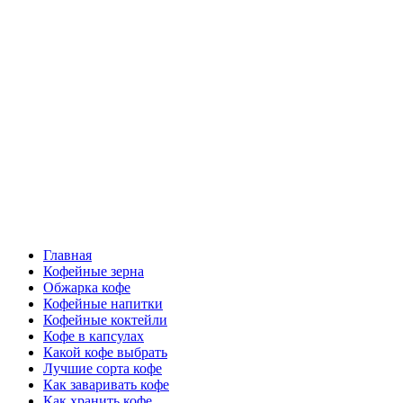
Перейти
Все о кофе
к
содержимому
Кофейные напитки, Кофейные сорта, Обжарка кофе,
Кофейные аксессуары, Рецепты кофе
Основное
Все о кофе
меню
Главная
Кофейные зерна
Обжарка кофе
Кофейные напитки
Кофейные коктейли
Кофе в капсулах
Какой кофе выбрать
Лучшие сорта кофе
Как заваривать кофе
Как хранить кофе