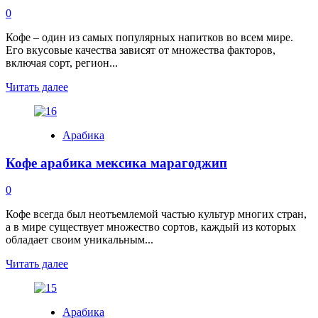
0
Кофе – один из самых популярных напитков во всем мире.
Его вкусовые качества зависят от множества факторов,
включая сорт, регион...
Read
Читать далее
more
about
Почему
Арабика
кофе
арабика
Кофе арабика мексика марагоджип
кислит
0
Кофе всегда был неотъемлемой частью культур многих стран,
а в мире существует множество сортов, каждый из которых
обладает своим уникальным...
Read
Читать далее
more
about
Кофе
Арабика
арабика