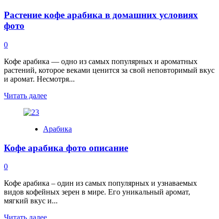
мексика
Растение кофе арабика в домашних условиях
марагоджип
фото
0
Кофе арабика — одно из самых популярных и ароматных
растений, которое веками ценится за свой неповторимый вкус
и аромат. Несмотря...
Read
Читать далее
more
about
Растение
Арабика
кофе
арабика
Кофе арабика фото описание
в
домашних
условиях
0
фото
Кофе арабика – один из самых популярных и узнаваемых
видов кофейных зерен в мире. Его уникальный аромат,
мягкий вкус и...
Read
Читать далее