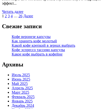
эффект...
Read
Читать далее
Пагинация
more
1
2
3
4
…
26
Далее
about
записей
Я
Свежие записи
люблю
кофе
Кофе веронезе капсулы
арабика
Как хранить кофе молотый
Какой кофе крепкий в зернах выбрать
Кофе эспрессо тассимо капсулы
Какое кофе выбрать в кофейне
Архивы
Июль 2025
Июнь 2025
Май 2025
Апрель 2025
Март 2025
Февраль 2025
Январь 2025
Декабрь 2024