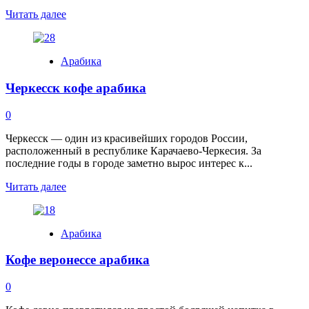
Read
Читать далее
more
about
Кофе
Арабика
зерновой
италия
Черкесск кофе арабика
арабика
0
Черкесск — один из красивейших городов России,
расположенный в республике Карачаево-Черкесия. За
последние годы в городе заметно вырос интерес к...
Read
Читать далее
more
about
Черкесск
Арабика
кофе
арабика
Кофе веронессе арабика
0