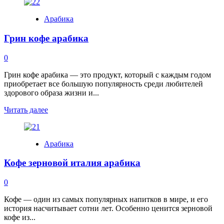
about
Кофе
Арабика
bourbon
арабика
Грин кофе арабика
0
Грин кофе арабика — это продукт, который с каждым годом
приобретает все большую популярность среди любителей
здорового образа жизни и...
Read
Читать далее
more
about
Грин
Арабика
кофе
арабика
Кофе зерновой италия арабика
0
Кофе — один из самых популярных напитков в мире, и его
история насчитывает сотни лет. Особенно ценится зерновой
кофе из...