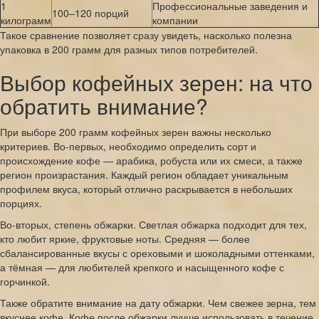
1
Профессиональные заведения и
100–120 порций
килограмм
компании
Такое сравнение позволяет сразу увидеть, насколько полезна
упаковка в 200 грамм для разных типов потребителей.
Выбор кофейных зерен: на что
обратить внимание?
При выборе 200 грамм кофейных зерен важны несколько
критериев. Во-первых, необходимо определить сорт и
происхождение кофе — арабика, робуста или их смеси, а также
регион произрастания. Каждый регион обладает уникальным
профилем вкуса, который отлично раскрывается в небольших
порциях.
Во-вторых, степень обжарки. Светлая обжарка подходит для тех,
кто любит яркие, фруктовые ноты. Средняя — более
сбалансированные вкусы с ореховыми и шоколадными оттенками,
а тёмная — для любителей крепкого и насыщенного кофе с
горчинкой.
Также обратите внимание на дату обжарки. Чем свежее зерна, тем
вкуснее кофе. Кофе после обжарки лучше использовать в течение