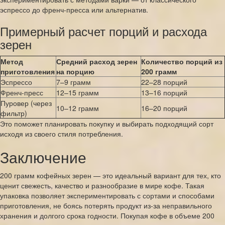
эспрессо до френч-пресса или альтернатив.
Примерный расчет порций и расхода
зерен
Метод
Средний расход зерен
Количество порций из
приготовления
на порцию
200 грамм
Эспрессо
7–9 грамм
22–28 порций
Френч-пресс
12–15 грамм
13–16 порций
Пуровер (через
10–12 грамм
16–20 порций
фильтр)
Это поможет планировать покупку и выбирать подходящий сорт
исходя из своего стиля потребления.
Заключение
200 грамм кофейных зерен — это идеальный вариант для тех, кто
ценит свежесть, качество и разнообразие в мире кофе. Такая
упаковка позволяет экспериментировать с сортами и способами
приготовления, не боясь потерять продукт из-за неправильного
хранения и долгого срока годности. Покупая кофе в объеме 200