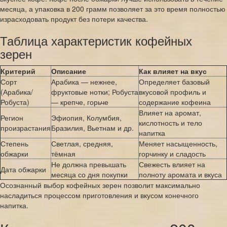
месяца, а упаковка в 200 грамм позволяет за это время полностью
израсходовать продукт без потери качества.
Таблица характеристик кофейных
зерен
Критерий
Описание
Как влияет на вкус
Сорт
Арабика — нежнее,
Определяет базовый
(Арабика/
фруктовые нотки; Робуста
вкусовой профиль и
Робуста)
— крепче, горьче
содержание кофеина
Влияет на аромат,
Регион
Эфиопия, Колумбия,
кислотность и тело
произрастания
Бразилия, Вьетнам и др.
напитка
Степень
Светлая, средняя,
Меняет насыщенность,
обжарки
тёмная
горчинку и сладость
Не должна превышать
Свежесть влияет на
Дата обжарки
месяца со дня покупки
полноту аромата и вкуса
Осознанный выбор кофейных зерен позволит максимально
насладиться процессом приготовления и вкусом конечного
напитка.