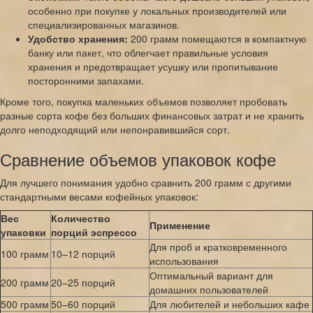
особенно при покупке у локальных производителей или
специализированных магазинов.
Удобство хранения:
200 грамм помещаются в компактную
банку или пакет, что облегчает правильные условия
хранения и предотвращает усушку или пропитывание
посторонними запахами.
Кроме того, покупка маленьких объемов позволяет пробовать
разные сорта кофе без больших финансовых затрат и не хранить
долго неподходящий или непонравившийся сорт.
Сравнение объемов упаковок кофе
Для лучшего понимания удобно сравнить 200 грамм с другими
стандартными весами кофейных упаковок:
Вес
Количество
Применение
упаковки
порций эспрессо
Для проб и кратковременного
100 грамм
10–12 порций
использования
Оптимальный вариант для
200 грамм
20–25 порций
домашних пользователей
500 грамм
50–60 порций
Для любителей и небольших кафе