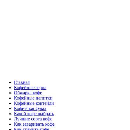
Перейти
Все о кофе
к
содержимому
Кофейные напитки, Кофейные сорта, Обжарка кофе,
Кофейные аксессуары, Рецепты кофе
Основное
Все о кофе
меню
Главная
Кофейные зерна
Обжарка кофе
Кофейные напитки
Кофейные коктейли
Кофе в капсулах
Какой кофе выбрать
Лучшие сорта кофе
Как заваривать кофе
Как хранить кофе