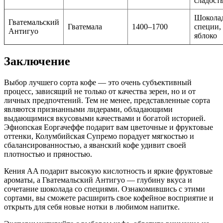
сладост
Шоколад
Гватемальский
Гватемала
1400–1700
специи,
Антигуо
яблоко
Заключение
Выбор лучшего сорта кофе — это очень субъективный
процесс, зависящий не только от качества зерен, но и от
личных предпочтений. Тем не менее, представленные сорта
являются признанными лидерами, обладающими
выдающимися вкусовыми качествами и богатой историей.
Эфиопская Еоргачеффе подарит вам цветочные и фруктовые
оттенки, Колумбийская Супремо порадует мягкостью и
сбалансированностью, а яванский кофе удивит своей
плотностью и пряностью.
Кения AA подарит высокую кислотность и яркие фруктовые
ароматы, а Гватемальский Антигуо — глубину вкуса и
сочетание шоколада со специями. Ознакомившись с этими
сортами, вы сможете расширить свое кофейное восприятие и
открыть для себя новые нотки в любимом напитке.