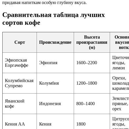
придавая напиткам особую глубину вкуса.
Сравнительная таблица лучших
сортов кофе
Высота
Основ
Сорт
Происхождение
произрастания
вкусо
(м)
нотк
Цветочн
Эфиопская
Эфиопия
1600–2200
ягоды,
Еоргачеффе
лимон
Орехи,
Колумбийская
Колумбия
1200–1800
шоколад
Супремо
карамел
Землист
Яванский
Индонезия
800–1400
пряные,
кофе
орех
Цитрусо
Кения AA
Кения
1800
ягоды,