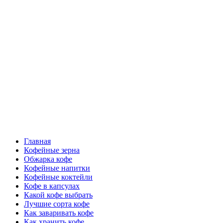
Перейти
Все о кофе
к
содержимому
Кофейные напитки, Кофейные сорта, Обжарка кофе,
Кофейные аксессуары, Рецепты кофе
Основное
Все о кофе
меню
Главная
Кофейные зерна
Обжарка кофе
Кофейные напитки
Кофейные коктейли
Кофе в капсулах
Какой кофе выбрать
Лучшие сорта кофе
Как заваривать кофе
Как хранить кофе