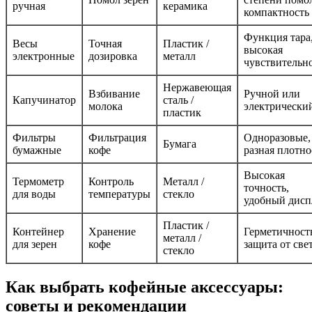
ручная
керамика
компактность
Функция тара
Весы
Точная
Пластик /
высокая
электронные
дозировка
металл
чувствительн
Нержавеющая
Взбивание
Ручной или
Капучинатор
сталь /
молока
электрически
пластик
Фильтры
Фильтрация
Одноразовые,
Бумага
бумажные
кофе
разная плотно
Высокая
Термометр
Контроль
Металл /
точность,
для воды
температуры
стекло
удобный дисп
Пластик /
Контейнер
Хранение
Герметичност
металл /
для зерен
кофе
защита от све
стекло
Как выбрать кофейные аксессуары:
советы и рекомендации