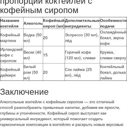
пропорции коктейлей с
кофейным сиропом
Название
Кофейный
Дополнительные
Особенности
Алкоголь
коктейля
сироп (мл)
ингредиенты
подачи
Охлаждённый
Кофейный
Водка (50
Эспрессо (30 мл),
20
бокал, зерна
мартини
мл)
лёд
кофе
Ирландский
Виски (40
Горячий кофе
Кружка,
кофе с
15
мл)
(120 мл), сливки
сливки сверху
сиропом
Белый
Коктейльный
Кофейный
Сок лайма (25
ром (50
20
бокал, долька
дайкири
мл), лёд
мл)
лайма
Заключение
Алкогольные коктейли с кофейным сиропом — это отличный
способ разнообразить привычные напитки, добавив им яркости,
глубины и утончённости. Кофейный сироп выступает как
универсальный ингредиент, который помогает создать
гармоничные композиции в коктейлях и раскрыть новые вкусовые