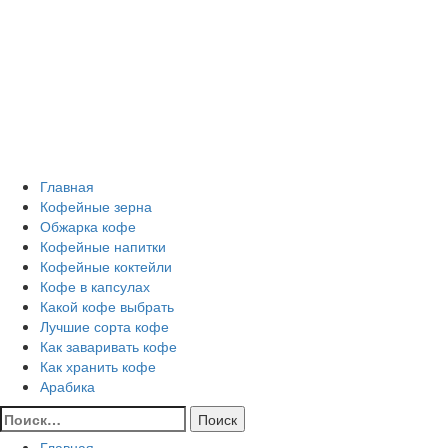
Перейти
Все о кофе
к
содержимому
Кофейные напитки, Кофейные сорта, Обжарка кофе,
Кофейные аксессуары, Рецепты кофе
Основное
Все о кофе
меню
Главная
Кофейные зерна
Обжарка кофе
Кофейные напитки
Кофейные коктейли
Кофе в капсулах
Какой кофе выбрать
Лучшие сорта кофе
Как заваривать кофе
Как хранить кофе
Арабика
Найти:
Главная