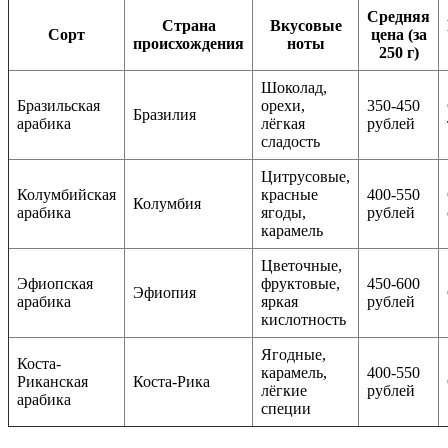
Средняя
Страна
Вкусовые
Сорт
цена (за
происхождения
ноты
250 г)
Шоколад,
Бразильская
орехи,
350-450
Бразилия
арабика
лёгкая
рублей
сладость
Цитрусовые,
Колумбийская
красные
400-550
Колумбия
арабика
ягоды,
рублей
карамель
Цветочные,
Эфиопская
фруктовые,
450-600
Эфиопия
арабика
яркая
рублей
кислотность
Ягодные,
Коста-
карамель,
400-550
Риканская
Коста-Рика
лёгкие
рублей
арабика
специи