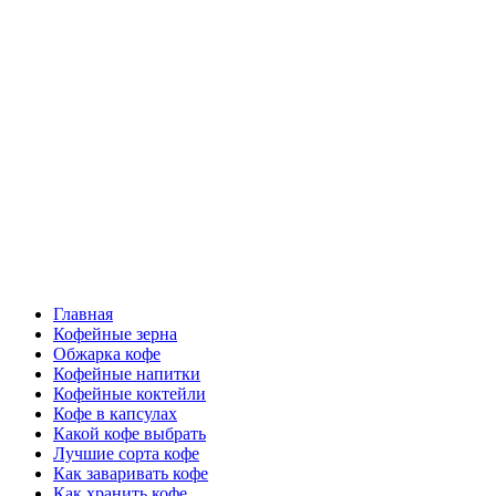
Перейти
Все о кофе
к
содержимому
Кофейные напитки, Кофейные сорта, Обжарка кофе,
Кофейные аксессуары, Рецепты кофе
Основное
Все о кофе
меню
Главная
Кофейные зерна
Обжарка кофе
Кофейные напитки
Кофейные коктейли
Кофе в капсулах
Какой кофе выбрать
Лучшие сорта кофе
Как заваривать кофе
Как хранить кофе