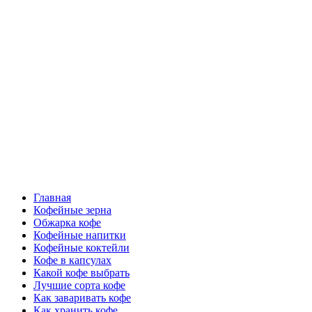
Перейти
Все о кофе
к
содержимому
Кофейные напитки, Кофейные сорта, Обжарка кофе,
Кофейные аксессуары, Рецепты кофе
Основное
Все о кофе
меню
Главная
Кофейные зерна
Обжарка кофе
Кофейные напитки
Кофейные коктейли
Кофе в капсулах
Какой кофе выбрать
Лучшие сорта кофе
Как заваривать кофе
Как хранить кофе