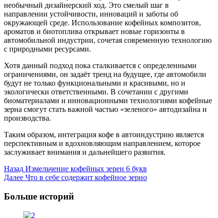
необычный дизайнерский ход. Это смелый шаг в
направлении устойчивости, инноваций и заботы об
окружающей среде. Использование кофейных композитов,
ароматов и биотоплива открывает новые горизонты в
автомобильной индустрии, сочетая современную технологию
с природными ресурсами.
Хотя данный подход пока сталкивается с определенными
ограничениями, он задаёт тренд на будущее, где автомобили
будут не только функциональными и красивыми, но и
экологически ответственными. В сочетании с другими
биоматериалами и инновационными технологиями кофейные
зерна смогут стать важной частью «зеленого» автодизайна и
производства.
Таким образом, интеграция кофе в автоиндустрию является
перспективным и вдохновляющим направлением, которое
заслуживает внимания и дальнейшего развития.
Post
Назад
Измельчение кофейных зерен 6 букв
Далее
Что в себе содержит кофейное зерно
Navigation
Больше историй