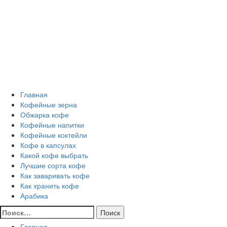
Перейти
Все о кофе
к
содержимому
Кофейные напитки, Кофейные сорта, Обжарка кофе,
Кофейные аксессуары, Рецепты кофе
Основное
Все о кофе
меню
Главная
Кофейные зерна
Обжарка кофе
Кофейные напитки
Кофейные коктейли
Кофе в капсулах
Какой кофе выбрать
Лучшие сорта кофе
Как заваривать кофе
Как хранить кофе
Арабика
Найти:
Главная