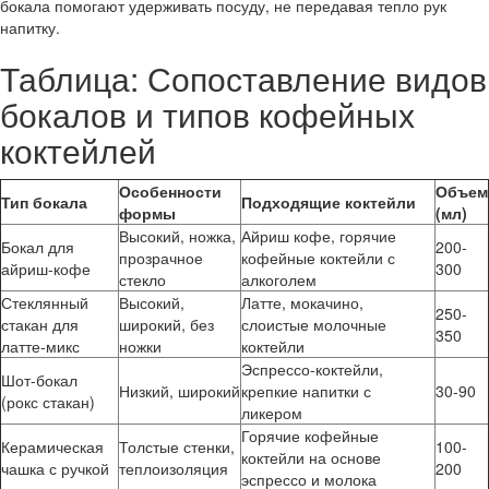
бокала помогают удерживать посуду, не передавая тепло рук
напитку.
Таблица: Сопоставление видов
бокалов и типов кофейных
коктейлей
Особенности
Объем
Тип бокала
Подходящие коктейли
формы
(мл)
Высокий, ножка,
Айриш кофе, горячие
Бокал для
200-
прозрачное
кофейные коктейли с
айриш-кофе
300
стекло
алкоголем
Стеклянный
Высокий,
Латте, мокачино,
250-
стакан для
широкий, без
слоистые молочные
350
латте-микс
ножки
коктейли
Эспрессо-коктейли,
Шот-бокал
Низкий, широкий
крепкие напитки с
30-90
(рокс стакан)
ликером
Горячие кофейные
Керамическая
Толстые стенки,
100-
коктейли на основе
чашка с ручкой
теплоизоляция
200
эспрессо и молока