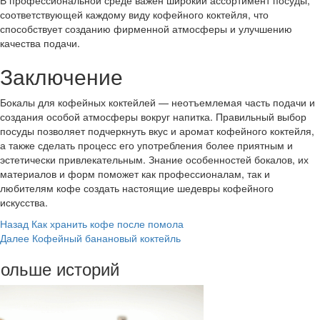
В профессиональной среде важен широкий ассортимент посуды,
соответствующей каждому виду кофейного коктейля, что
способствует созданию фирменной атмосферы и улучшению
качества подачи.
Заключение
Бокалы для кофейных коктейлей — неотъемлемая часть подачи и
создания особой атмосферы вокруг напитка. Правильный выбор
посуды позволяет подчеркнуть вкус и аромат кофейного коктейля,
а также сделать процесс его употребления более приятным и
эстетически привлекательным. Знание особенностей бокалов, их
материалов и форм поможет как профессионалам, так и
любителям кофе создать настоящие шедевры кофейного
искусства.
Post
Назад
Как хранить кофе после помола
Далее
Кофейный банановый коктейль
Navigation
ольше историй