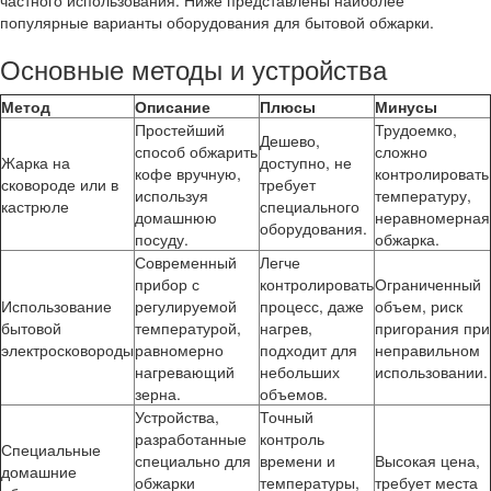
частного использования. Ниже представлены наиболее
популярные варианты оборудования для бытовой обжарки.
Основные методы и устройства
Метод
Описание
Плюсы
Минусы
Простейший
Трудоемко,
Дешево,
способ обжарить
сложно
Жарка на
доступно, не
кофе вручную,
контролировать
сковороде или в
требует
используя
температуру,
кастрюле
специального
домашнюю
неравномерная
оборудования.
посуду.
обжарка.
Современный
Легче
прибор с
контролировать
Ограниченный
Использование
регулируемой
процесс, даже
объем, риск
бытовой
температурой,
нагрев,
пригорания при
электросковороды
равномерно
подходит для
неправильном
нагревающий
небольших
использовании.
зерна.
объемов.
Устройства,
Точный
разработанные
контроль
Специальные
специально для
времени и
Высокая цена,
домашние
обжарки
температуры,
требует места