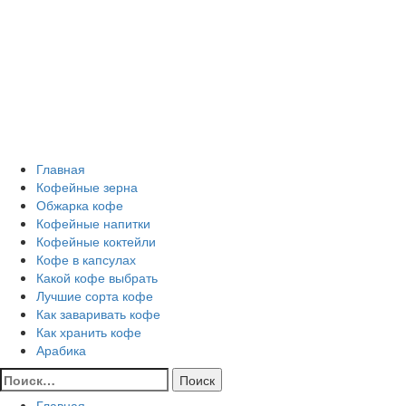
Перейти
Все о кофе
к
содержимому
Кофейные напитки, Кофейные сорта, Обжарка кофе,
Кофейные аксессуары, Рецепты кофе
Основное
Все о кофе
меню
Главная
Кофейные зерна
Обжарка кофе
Кофейные напитки
Кофейные коктейли
Кофе в капсулах
Какой кофе выбрать
Лучшие сорта кофе
Как заваривать кофе
Как хранить кофе
Арабика
Найти:
Главная