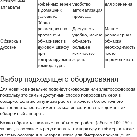
обжарочные
кофейных зерен
удобство,
для хранения.
аппараты
в домашних
автоматизация
условиях.
процесса.
Зёрна
размещают на
Доступно и
Менее
противне и
удобно, можно
равномерная
Обжарка в
обжаривают в
обжарить
обжарка,
духовке
духовом шкафу
большее
необходимость
при
количество
часто
контролируемой
зерен.
перемешивать.
температуре.
Выбор подходящего оборудования
Для новичков идеально подойдут сковорода или электросковорода,
поскольку это самый доступный способ попробовать себя в
обжарке. Если же энтузиазм растёт, и хочется более точного
контроля и качества, имеет смысл инвестировать в домашний
обжарочный аппарат.
Важно обратить внимание на объем устройств (обычно 100-250 г
за раз), возможность регулировать температуру и таймер, а также
систему охлаждения, которая нужна для быстрого прекращения