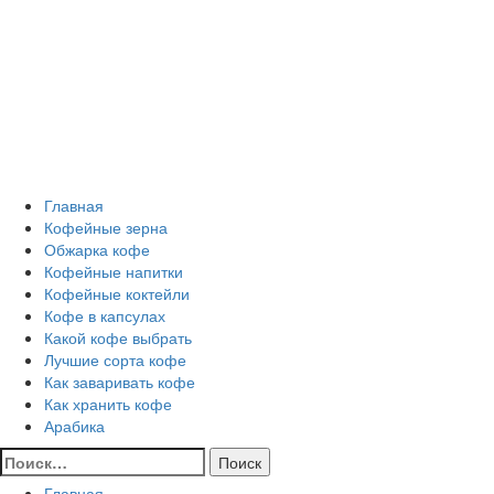
Перейти
Все о кофе
к
содержимому
Кофейные напитки, Кофейные сорта, Обжарка кофе,
Кофейные аксессуары, Рецепты кофе
Основное
Все о кофе
меню
Главная
Кофейные зерна
Обжарка кофе
Кофейные напитки
Кофейные коктейли
Кофе в капсулах
Какой кофе выбрать
Лучшие сорта кофе
Как заваривать кофе
Как хранить кофе
Арабика
Найти:
Главная