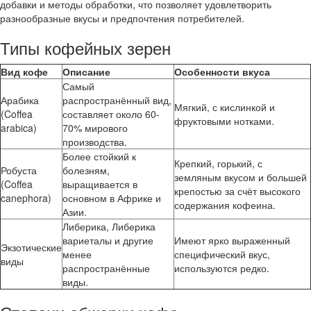
добавки и методы обработки, что позволяет удовлетворить
разнообразные вкусы и предпочтения потребителей.
Типы кофейных зерен
Вид кофе
Описание
Особенности вкуса
Самый
Арабика
распространённый вид,
Мягкий, с кислинкой и
(Coffea
составляет около 60-
фруктовыми нотками.
arabica)
70% мирового
производства.
Более стойкий к
Крепкий, горький, с
Робуста
болезням,
земляным вкусом и большей
(Coffea
выращивается в
крепостью за счёт высокого
canephora)
основном в Африке и
содержания кофеина.
Азии.
Либерика, Либерика
вариеталы и другие
Имеют ярко выраженный
Экзотические
менее
специфический вкус,
виды
распространённые
используются редко.
виды.