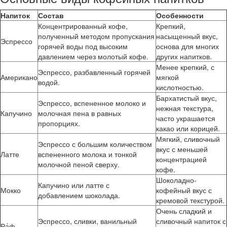
Напиток
Состав
Особенности
Концентрированный кофе,
Крепкий,
полученный методом пропускания
насыщенный вкус,
Эспрессо
горячей воды под высоким
основа для многих
давлением через молотый кофе.
других напитков.
Менее крепкий, с
Эспрессо, разбавленный горячей
Американо
мягкой
водой.
кислотностью.
Бархатистый вкус,
Эспрессо, вспененное молоко и
нежная текстура,
Капучино
молочная пена в равных
часто украшается
пропорциях.
какао или корицей.
Мягкий, сливочный
Эспрессо с большим количеством
вкус с меньшей
Латте
вспененного молока и тонкой
концентрацией
молочной пеной сверху.
кофе.
Шоколадно-
Капучино или латте с
Мокко
кофейный вкус с
добавлением шоколада.
кремовой текстурой.
Очень сладкий и
Эспрессо, сливки, ванильный
сливочный напиток с
Ра́ф