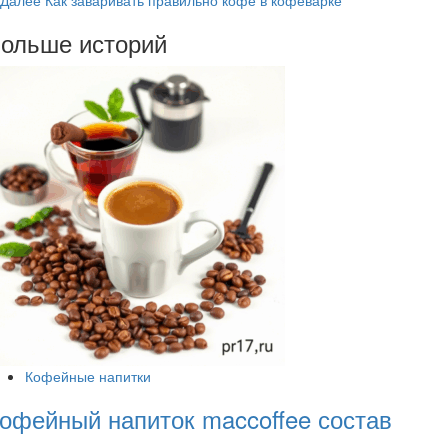
Далее
Как заваривать правильно кофе в кофеварке
Navigation
ольше историй
Кофейные напитки
офейный напиток maccoffee состав