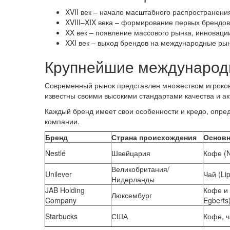
XVII век – начало масштабного распространения
XVIII–XIX века – формирование первых брендов 
XX век – появление массового рынка, инновации
XXI век – выход брендов на международные рын
Крупнейшие международ
Современный рынок представлен множеством игроков
известны своими высокими стандартами качества и ак
Каждый бренд имеет свои особенности и кредо, опре
компании.
Бренд
Страна происхождения
Основн
Nestlé
Швейцария
Кофе (N
Великобритания/
Unilever
Чай (Li
Нидерланды
JAB Holding
Кофе и 
Люксембург
Company
Egberts
Starbucks
США
Кофе, 