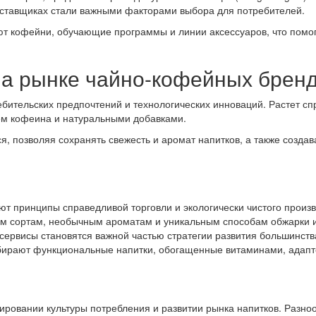
ставщиках стали важными факторами выбора для потребителей.
т кофейни, обучающие программы и линии аксессуаров, что помога
на рынке чайно-кофейных брен
ительских предпочтений и технологических инноваций. Растет спр
ем кофеина и натуральными добавками.
я, позволяя сохранять свежесть и аромат напитков, а также созд
т принципы справедливой торговли и экологически чистого произв
им сортам, необычным ароматам и уникальным способам обжарки и
ервисы становятся важной частью стратегии развития большинств
ирают функциональные напитки, обогащенные витаминами, адапто
овании культуры потребления и развитии рынка напитков. Разноо