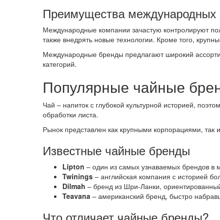
Преимущества международных 
Международные компании зачастую контролируют полны
также внедрять новые технологии. Кроме того, крупн
Международные бренды предлагают широкий ассортиме
категорий.
Популярные чайные брен
Чай – напиток с глубокой культурной историей, поэт
обработки листа.
Рынок представлен как крупными корпорациями, так 
Известные чайные бренды
Lipton
– один из самых узнаваемых брендов в м
Twinings
– английская компания с историей бо
Dilmah
– бренд из Шри-Ланки, ориентированный
Teavana
– американский бренд, быстро набрав
Что отличает чайные бренды?