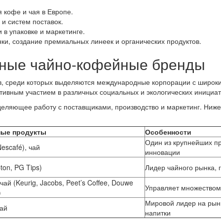
 кофе и чая в Европе.
и систем поставок.
 в упаковке и маркетинге.
ки, создание премиальных линеек и органических продуктов.
ные чайно-кофейные бренды
, среди которых выделяются международные корпорации с широки
тивным участием в различных социальных и экологических инициат
деляющее работу с поставщиками, производство и маркетинг. Ниж
ые продукты
Особенности
Один из крупнейших пр
escafé), чай
инновации
pton, PG Tips)
Лидер чайного рынка, 
чай (Keurig, Jacobs, Peet’s Coffee, Douwe
Управляет множеством
)
Мировой лидер на рын
чай
напитки