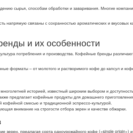
ждению сырья, способам обработки и заваривания. Многие компан
есть напрямую связаны с сохранностью ароматических и вкусовых к
енды и их особенности
культура потребления и производства. Кофейные бренды различают
ые форматы – от молотого и растворимого кофе до капсул и кофе
 многолетней историей, известный широким выбором и доступност
также предлагает кофейные продукты для домашнего приготовлени
й кофейной смесью и традиционной эспрессо-культурой.
ющая внимание на строгости отбора зерен и качестве обжарки.
в
 зерен, предлагая сорта одноурожайного кофе («single origin») 