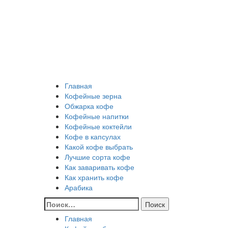
Перейти
Все о кофе
к
содержимому
Кофейные напитки, Кофейные сорта, Обжарка кофе
Кофейные аксессуары, Рецепты кофе
Основное
Все о кофе
меню
Главная
Кофейные зерна
Обжарка кофе
Кофейные напитки
Кофейные коктейли
Кофе в капсулах
Какой кофе выбрать
Лучшие сорта кофе
Как заваривать кофе
Как хранить кофе
Арабика
Найти:
Главная