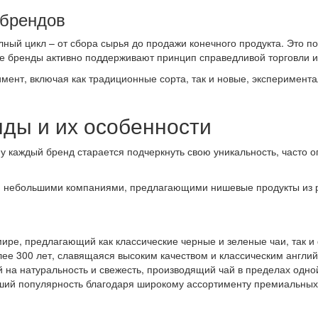
брендов
й цикл – от сбора сырья до продажи конечного продукта. Это поз
ые бренды активно поддерживают принцип справедливой торговли и 
нт, включая как традиционные сорта, так и новые, эксперимента
ды и их особенности
ому каждый бренд старается подчеркнуть свою уникальность, часто
и небольшими компаниями, предлагающими нишевые продукты из ре
ире, предлагающий как классические черные и зеленые чаи, так и
лее 300 лет, славящаяся высоким качеством и классическим англий
 на натуральность и свежесть, производящий чай в пределах одно
ший популярность благодаря широкому ассортименту премиальных