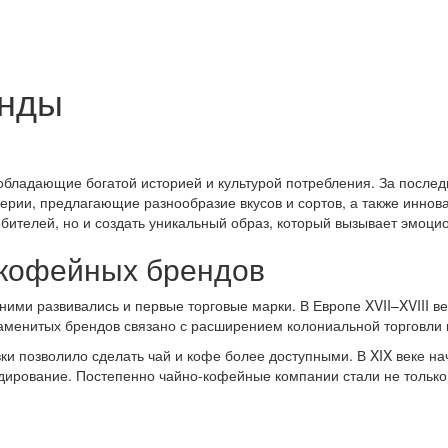
енды
 обладающие богатой историей и культурой потребления. За посл
перии, предлагающие разнообразие вкусов и сортов, а также инно
ебителей, но и создать уникальный образ, который вызывает эмоци
-кофейных брендов
ними развивались и первые торговые марки. В Европе XVII–XVIII 
менитых брендов связано с расширением колониальной торговли и
ки позволило сделать чай и кофе более доступными. В XIX веке н
ирование. Постепенно чайно-кофейные компании стали не только