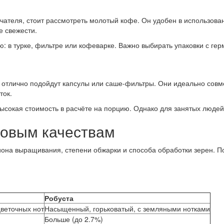
чателя, стоит рассмотреть молотый кофе. Он удобен в использова
е свежести.
ю: в турке, фильтре или кофеварке. Важно выбирать упаковки с г
 отлично подойдут капсулы или саше-фильтры. Они идеально со
ток.
сокая стоимость в расчёте на порцию. Однако для занятых людей 
совым качествам
гиона выращивания, степени обжарки и способа обработки зерен. 
Робуста
цветочных нот
Насыщенный, горьковатый, с земляными нотками
Больше (до 2.7%)