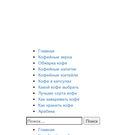
Перейти
Все о кофе
к
содержимому
Кофейные напитки, Кофейные сорта, Обжарка кофе
Кофейные аксессуары, Рецепты кофе
Основное
Все о кофе
меню
Главная
Кофейные зерна
Обжарка кофе
Кофейные напитки
Кофейные коктейли
Кофе в капсулах
Какой кофе выбрать
Лучшие сорта кофе
Как заваривать кофе
Как хранить кофе
Арабика
Найти:
Главная