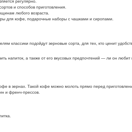
бляется регулярно.
ортов и способов приготовления.
нщинам любого возраста.
ры для кофе, подарочные наборы с чашками и сиропами.
елям классики подойдут зерновые сорта, для тех, кто ценит удоб
овить напиток, а также от его вкусовых предпочтений — ли он люби
фе в зернах. Такой кофе можно молоть прямо перед приготовлени
ин и френч-прессов.
питка.