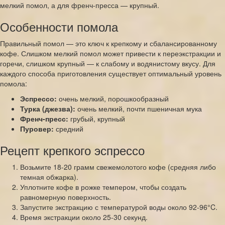
мелкий помол, а для френч-пресса — крупный.
Особенности помола
Правильный помол — это ключ к крепкому и сбалансированному
кофе. Слишком мелкий помол может привести к переэкстракции и
горечи, слишком крупный — к слабому и водянистому вкусу. Для
каждого способа приготовления существует оптимальный уровень
помола:
Эспрессо:
очень мелкий, порошкообразный
Турка (джезва):
очень мелкий, почти пшеничная мука
Френч-пресс:
грубый, крупный
Пуровер:
средний
Рецепт крепкого эспрессо
Возьмите 18-20 грамм свежемолотого кофе (средняя либо
темная обжарка).
Уплотните кофе в рожке темпером, чтобы создать
равномерную поверхность.
Запустите экстракцию с температурой воды около 92-96°C.
Время экстракции около 25-30 секунд.