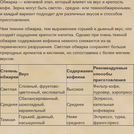
Обжарка — ключевой этап, который влияет на вкус и крепость
кофе. Зерна могут быть светло-, средне- или темнообжаренными,
и каждый вариант подходит для различных вкусов и способов
приготовления.
Чем темнее обжарка, тем выраженнее горький и дымный вкус, что
создаёт ощущение крепости напитка. Однако при очень темной
обжарке содержание кофеина немного снижается из-за
термического разрушения. Светлая обжарка сохраняет больше
природных ароматов и кислинки, но сопоставима с более мягким
вкусом.
Рекомендуемые
Степень
Содержание
Вкус
способы
обжарки
кофеина
приготовления
Сложный, фруктово-
Фильтр-кофе,
Светлая
Высокое
цветочный, кисловатый
пуровер, аэропресс
Сбалансированный,
Эспрессо,
Средняя
шоколадный,
Среднее
капельная
карамельный
кофеварка
Горький, дымный,
Ниже
Эспрессо, турка,
Темная
насыщенный
среднего
френч-пресс