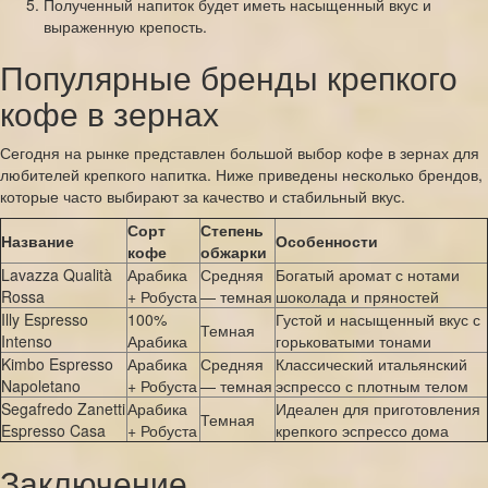
Полученный напиток будет иметь насыщенный вкус и
выраженную крепость.
Популярные бренды крепкого
кофе в зернах
Сегодня на рынке представлен большой выбор кофе в зернах для
любителей крепкого напитка. Ниже приведены несколько брендов,
которые часто выбирают за качество и стабильный вкус.
Сорт
Степень
Название
Особенности
кофе
обжарки
Lavazza Qualità
Арабика
Средняя
Богатый аромат с нотами
Rossa
+ Робуста
— темная
шоколада и пряностей
Illy Espresso
100%
Густой и насыщенный вкус с
Темная
Intenso
Арабика
горьковатыми тонами
Kimbo Espresso
Арабика
Средняя
Классический итальянский
Napoletano
+ Робуста
— темная
эспрессо с плотным телом
Segafredo Zanetti
Арабика
Идеален для приготовления
Темная
Espresso Casa
+ Робуста
крепкого эспрессо дома
Заключение