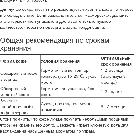
шкафчик или антресоль.
Для лучше сохранности не рекомендуется хранить кофе на морозе
и в холодильнике. Если важна длительная «заморозка», делайте
это в герметичной упаковке и доставайте только нужное
количество, чтобы не подвергать зерна конденсации.
Общая рекомендация по срокам
хранения
Оптимальный
Форма кофе
Условия хранения
срок хранения
Герметичный контейнер,
1-2 месяца
Обжаренный кофе
температура 15-25°C, сухое
(максимум 3
в зернах
место
месяца)
Обжаренный
Герметичная упаковка, без
1-2 недели
молотый кофе
света
Зеленый
Сухое, прохладное место,
(необжаренный)
6-12 месяцев
герметично
кофе в зернах
Стоит помнить, что кофе лучше покупать небольшими порциями,
чтобы не хранить его долго. Свежесть играет ключевую роль для
наслаждения насыщенным ароматом по утрам.