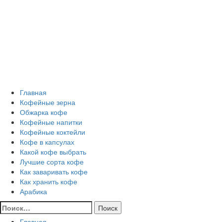
Перейти
Все о кофе
к
содержимому
Кофейные напитки, Кофейные сорта, Обжарка кофе,
Кофейные аксессуары, Рецепты кофе
Основное
Все о кофе
меню
Главная
Кофейные зерна
Обжарка кофе
Кофейные напитки
Кофейные коктейли
Кофе в капсулах
Какой кофе выбрать
Лучшие сорта кофе
Как заваривать кофе
Как хранить кофе
Арабика
Найти:
Главная