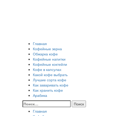
Перейти
Все о кофе
к
содержимому
Кофейные напитки, Кофейные сорта, Обжарка кофе
Кофейные аксессуары, Рецепты кофе
Основное
Все о кофе
меню
Главная
Кофейные зерна
Обжарка кофе
Кофейные напитки
Кофейные коктейли
Кофе в капсулах
Какой кофе выбрать
Лучшие сорта кофе
Как заваривать кофе
Как хранить кофе
Арабика
Найти:
Главная