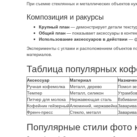
При съемке стеклянных и металлических объектов нуж
Композиция и ракурсы
Крупный план
— демонстрирует детали тексту
Общий план
— показывает аксессуары в контек
Использование аксессуаров в действии
— фо
Эксперименты с углами и расположением объектов по
материалов.
Таблица популярных кофе
Аксессуар
Материал
Назначе
Ручная кофемолка
Металл, дерево
Помол зе
Темпер
Металл, силикон
Утрамбо
Питчер для молока
Нержавеющая сталь
Взбивани
Кофейник гейзерный
Алюминий, нержавейка
Заварива
Френч-пресс
Стекло, металл
Заварива
Популярные стили фото 