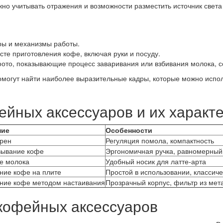
но учитывать отражения и возможности разместить источник света 
ры и механизмы работы.
сте приготовления кофе, включая руки и посуду.
то, показывающие процесс заваривания или взбивания молока, со
могут найти наиболее выразительные кадры, которые можно испол
йных аксессуаров и их характ
ние
Особенности
рен
Регуляция помола, компактность
вывание кофе
Эргономичная ручка, равномерный
е молока
Удобный носик для латте-арта
ние кофе на плите
Простой в использовании, классич
ние кофе методом настаивания
Прозрачный корпус, фильтр из мет
кофейных аксессуаров