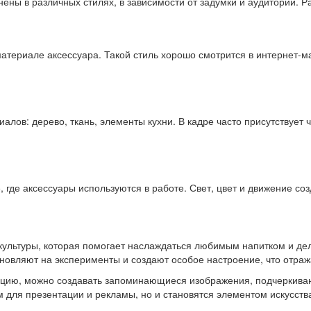
ены в различных стилях, в зависимости от задумки и аудитории. 
териале аксессуара. Такой стиль хорошо смотрится в интернет-маг
лов: дерево, ткань, элементы кухни. В кадре часто присутствует 
где аксессуары используются в работе. Свет, цвет и движение со
культуры, которая помогает наслаждаться любимым напитком и де
новляют на эксперименты и создают особое настроение, что отраж
ицию, можно создавать запоминающиеся изображения, подчеркива
м для презентации и рекламы, но и становятся элементом искусст