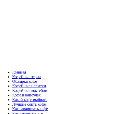
Перейти
Все о кофе
к
содержимому
Кофейные напитки, Кофейные сорта, Обжарка кофе,
Кофейные аксессуары, Рецепты кофе
Основное
Все о кофе
меню
Главная
Кофейные зерна
Обжарка кофе
Кофейные напитки
Кофейные коктейли
Кофе в капсулах
Какой кофе выбрать
Лучшие сорта кофе
Как заваривать кофе
Как хранить кофе