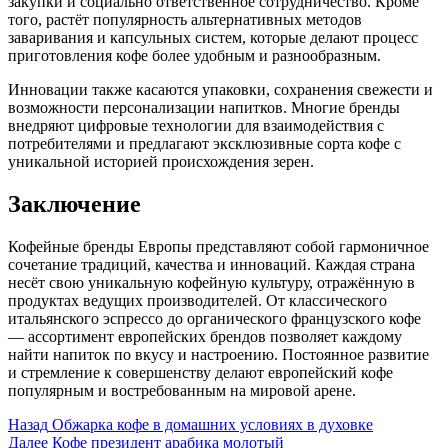
закупки и социально ответственное сотрудничество. Кроме
того, растёт популярность альтернативных методов
заваривания и капсульных систем, которые делают процесс
приготовления кофе более удобным и разнообразным.
Инновации также касаются упаковки, сохранения свежести и
возможности персонализации напитков. Многие бренды
внедряют цифровые технологии для взаимодействия с
потребителями и предлагают эксклюзивные сорта кофе с
уникальной историей происхождения зерен.
Заключение
Кофейные бренды Европы представляют собой гармоничное
сочетание традиций, качества и инноваций. Каждая страна
несёт свою уникальную кофейную культуру, отражённую в
продуктах ведущих производителей. От классического
итальянского эспрессо до органического французского кофе
— ассортимент европейских брендов позволяет каждому
найти напиток по вкусу и настроению. Постоянное развитие
и стремление к совершенству делают европейский кофе
популярным и востребованным на мировой арене.
Post
Назад
Обжарка кофе в домашних условиях в духовке
Далее
Кофе президент арабика молотый