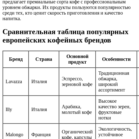
предлагает премиальные сорта кофе с профессиональным
уровнем обжарки. Их продукты пользуются популярностью
среди тех, кто ценит скорость приготовления и качество
напитка.
Сравнительная таблица популярных
европейских кофейных брендов
Основной
Бренд
Страна
Особенности
продукт
Традиционная
Эспрессо,
обжарка,
Lavazza
Италия
зерновой кофе
широкий
ассортимент
Высокое
Арабика,
качество зерен,
Illy
Италия
молотый кофе
фруктовые
нотки
Экологичность,
Органический
Malongo
Франция
устойчивое
кофе, капсулы