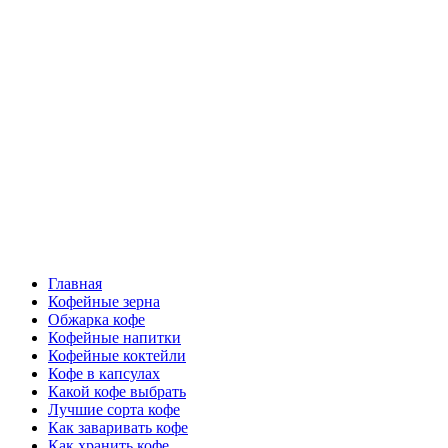
Перейти
Все о кофе
к
содержимому
Кофейные напитки, Кофейные сорта, Обжарка кофе,
Кофейные аксессуары, Рецепты кофе
Основное
Все о кофе
меню
Главная
Кофейные зерна
Обжарка кофе
Кофейные напитки
Кофейные коктейли
Кофе в капсулах
Какой кофе выбрать
Лучшие сорта кофе
Как заваривать кофе
Как хранить кофе