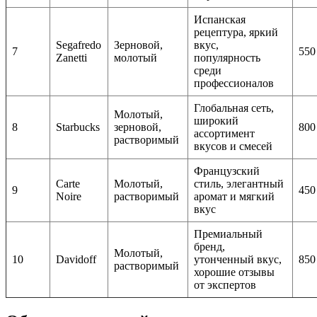
Испанская
рецептура, яркий
Segafredo
Зерновой,
вкус,
7
550
Zanetti
молотый
популярность
среди
профессионалов
Глобальная сеть,
Молотый,
широкий
8
Starbucks
зерновой,
800
ассортимент
растворимый
вкусов и смесей
Французский
Carte
Молотый,
стиль, элегантный
9
450
Noire
растворимый
аромат и мягкий
вкус
Премиальный
бренд,
Молотый,
10
Davidoff
утонченный вкус,
850
растворимый
хорошие отзывы
от экспертов