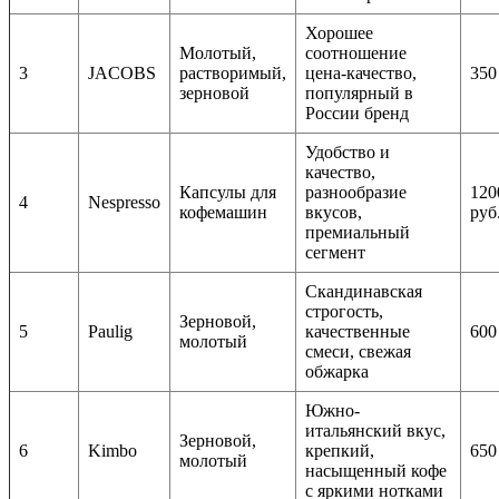
Хорошее
Молотый,
соотношение
3
JACOBS
растворимый,
цена-качество,
350
зерновой
популярный в
России бренд
Удобство и
качество,
Капсулы для
разнообразие
120
4
Nespresso
кофемашин
вкусов,
руб
премиальный
сегмент
Скандинавская
строгость,
Зерновой,
5
Paulig
качественные
600
молотый
смеси, свежая
обжарка
Южно-
итальянский вкус,
Зерновой,
6
Kimbo
крепкий,
650
молотый
насыщенный кофе
с яркими нотками