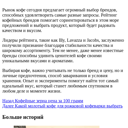
Рынок кофе сегодня предлагает огромный выбор брендов,
способных удовлетворить самые разные запросы. Рейтинг
кофейных брендов помогает сориентироваться в этом море
предложений и выбрать продукт, который будет радовать
качеством и вкусом.
Лидеры рейтинга, такие как Illy, Lavazza и Jacobs, заслуженно
получили признание благодаря стабильности качества и
широкому ассортименту. Тем не менее, даже менее известные
бренды способны удивить ценителей кофе своими
уникальными вкусами и ароматами.
Выбирая кофе, важно учитывать не только бренд и цену, но и
личные предпочтения, способ заваривания и условия
хранения. Опыт и эксперименты помогут найти тот самый
идеальный вкус, который станет любимым спутником в
любом деле и моменте жизни.
Post
Назад
Кофейные зерна цена за 100 грамм
Далее
Какой молотый кофе для рожковой кофеварки выбрать
Navigation
Больше историй