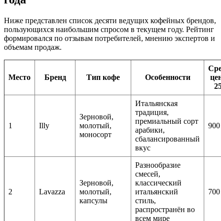
Ниже представлен список десяти ведущих кофейных брендов,
пользующихся наибольшим спросом в текущем году. Рейтинг
формировался по отзывам потребителей, мнению экспертов и
объемам продаж.
Ср
Место
Бренд
Тип кофе
Особенности
цен
25
Итальянская
традиция,
Зерновой,
премиальный сорт
1
Illy
молотый,
900
арабики,
моносорт
сбалансированный
вкус
Разнообразие
смесей,
Зерновой,
классический
2
Lavazza
молотый,
итальянский
700
капсулы
стиль,
распространён во
всем мире