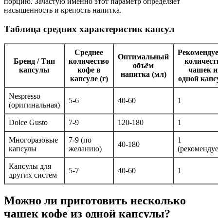
порцию. Зачастую именно этот параметр определяет
насыщенность и крепость напитка.
Таблица средних характеристик капсул
Среднее
Рекоменду
Оптимальный
Бренд / Тип
количество
количест
объём
капсулы
кофе в
чашек и
напитка (мл)
капсуле (г)
одной кап
Nespresso
5-6
40-60
1
(оригинальная)
Dolce Gusto
7-9
120-180
1
Многоразовые
7-9 (по
1
40-180
капсулы
желанию)
(рекомендуе
Капсулы для
5-7
40-60
1
других систем
Можно ли приготовить несколько
чашек кофе из одной капсулы?