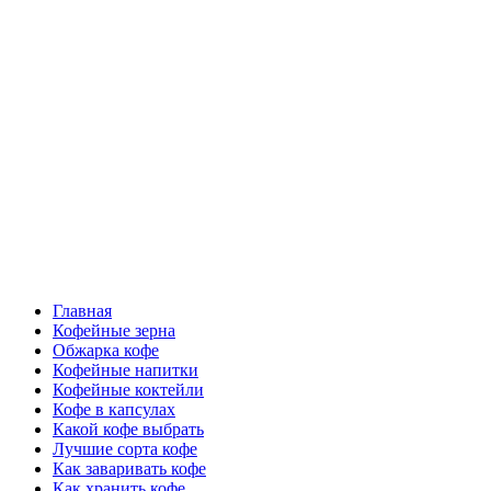
Перейти
Все о кофе
к
содержимому
Кофейные напитки, Кофейные сорта, Обжарка кофе,
Кофейные аксессуары, Рецепты кофе
Основное
Все о кофе
меню
Главная
Кофейные зерна
Обжарка кофе
Кофейные напитки
Кофейные коктейли
Кофе в капсулах
Какой кофе выбрать
Лучшие сорта кофе
Как заваривать кофе
Как хранить кофе