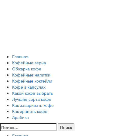
Перейти
Все о кофе
к
содержимому
Кофейные напитки, Кофейные сорта, Обжарка кофе,
Кофейные аксессуары, Рецепты кофе
Основное
Все о кофе
меню
Главная
Кофейные зерна
Обжарка кофе
Кофейные напитки
Кофейные коктейли
Кофе в капсулах
Какой кофе выбрать
Лучшие сорта кофе
Как заваривать кофе
Как хранить кофе
Арабика
Найти:
Главная