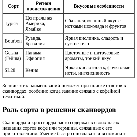
Регион
Сорт
Вкусовые особенности
происхождения
Центральная
Сбалансированный вкус с
Typica
Америка,
нотками шоколада и фруктов
Ямайка
Руанда,
Яркая кислинка, сладость и
Bourbon
Бразилия
густое тело
Geisha
Панама,
Цветочные и цитрусовые
(Гейша)
Эфиопия
ароматы, тонкий вкус
Яркая кислотность, фруктовые
SL28
Кения
ноты, интенсивность
Знание этих наименований поможет при поиске ответов в
сканвордах, особенно когда задание связано с кофейной
тематикой.
Роль сорта в решении сканвордов
Сканворды и кроссворды часто содержат в своих пасах
названия сортов кофе или термины, связанные с его
приготовлением. Умение быстро опознавать и вспоминать