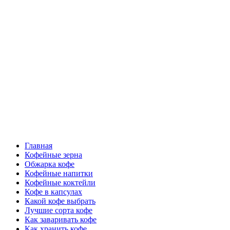
Перейти
Все о кофе
к
содержимому
Кофейные напитки, Кофейные сорта, Обжарка кофе,
Кофейные аксессуары, Рецепты кофе
Основное
Все о кофе
меню
Главная
Кофейные зерна
Обжарка кофе
Кофейные напитки
Кофейные коктейли
Кофе в капсулах
Какой кофе выбрать
Лучшие сорта кофе
Как заваривать кофе
Как хранить кофе