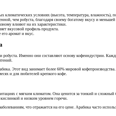
х климатических условиях (высота, температура, влажность), 
нной, чем робуста, благодаря своему богатому вкусу и меньшей
азному влияют на их характеристики.
яет вкусовой профиль продукта.
 его аромат и вкус.
а
 робуста. Именно они составляют основу кофеиндустрии. Каждый
чтений.
бика. Этот вид занимает более 60% мировой кофепроизводства. Р
месях и для любителей крепкого кофе.
ациях с мягким климатом. Она ценится за тонкий и сложный бук
 кислинкой и низким уровнем горечи.
заболеваниям, что отражается на его цене. Арабика часто испол