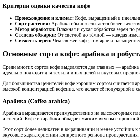
Критерии оценки качества кофе
Происхождение и климат:
Кофе, выращенный в идеальны
Сорт растения:
Арабика обычно считается более качестве
Метод обработки:
Влажная и сухая обработка зерен по-р
Степень обжарки:
От светлой до тёмной — каждая измен
Свежесть зерен:
Чем свежее кофе, тем ярче и насыщеннее
Основные сорта кофе: арабика и робуст
Среди многих сортов кофе выделяются два главных — арабика и
идеально подходит для тех или иных целей и вкусовых предпо
Для большинства ценителей кофе хорошим сортом считается ара
высокой концентрацией кофеина, что делает её популярной в с
Арабика (Coffea arabica)
Арабика выращивается преимущественно на высокогорных плант
и специй. Кофе из арабики обладает мягким вкусом с приятной
Этот сорт более деликатен в выращивании и менее устойчив к 
вкусовые характеристики конкретного региона произрастания.