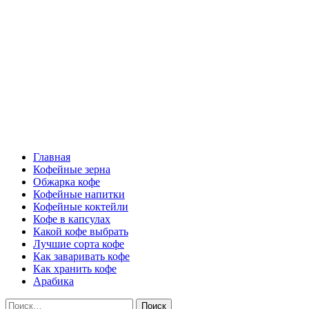
Перейти
Все о кофе
к
содержимому
Кофейные напитки, Кофейные сорта, Обжарка кофе, Кофейные 
Основное
Все о кофе
меню
Главная
Кофейные зерна
Обжарка кофе
Кофейные напитки
Кофейные коктейли
Кофе в капсулах
Какой кофе выбрать
Лучшие сорта кофе
Как заваривать кофе
Как хранить кофе
Арабика
Найти: