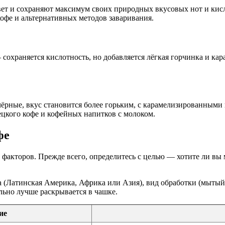
вет и сохраняют максимум своих природных вкусовых нот и кисл
кофе и альтернативных методов заваривания.
сохраняется кислотность, но добавляется лёгкая горчинка и кар
ёрные, вкус становится более горьким, с карамелизированными
рецкого кофе и кофейных напитков с молоком.
фе
х факторов. Прежде всего, определитесь с целью — хотите ли в
ва (Латинская Америка, Африка или Азия), вид обработки (мытый
ьно лучше раскрывается в чашке.
ие