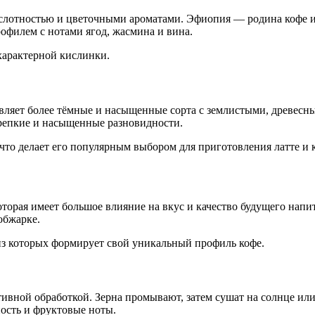
ислотностью и цветочными ароматами. Эфиопия — родина кофе 
филем с нотами ягод, жасмина и вина.
характерной кислинки.
вляет более тёмные и насыщенные сорта с землистыми, древес
крепкие и насыщенные разновидности.
 что делает его популярным выбором для приготовления латте и 
оторая имеет большое влияние на вкус и качество будущего напи
обжарке.
из которых формирует свой уникальный профиль кофе.
тивной обработкой. Зерна промывают, затем сушат на солнце или
ность и фруктовые ноты.