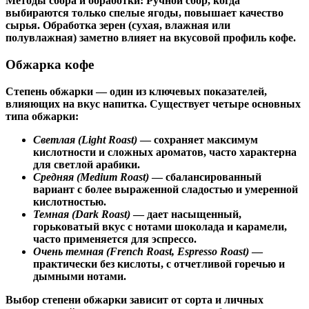
Методы сбора и обработки:
Ручной сбор, когда
выбираются только спелые ягоды, повышает качество
сырья. Обработка зерен (сухая, влажная или
полувлажная) заметно влияет на вкусовой профиль кофе.
Обжарка кофе
Степень обжарки — один из ключевых показателей,
влияющих на вкус напитка. Существует четыре основных
типа обжарки:
Светлая (Light Roast)
— сохраняет максимум
кислотности и сложных ароматов, часто характерна
для светлой арабики.
Средняя (Medium Roast)
— сбалансированный
вариант с более выраженной сладостью и умеренной
кислотностью.
Темная (Dark Roast)
— дает насыщенный,
горьковатый вкус с нотами шоколада и карамели,
часто применяется для эспрессо.
Очень темная (French Roast, Espresso Roast)
—
практически без кислоты, с отчетливой горечью и
дымными нотами.
Выбор степени обжарки зависит от сорта и личных