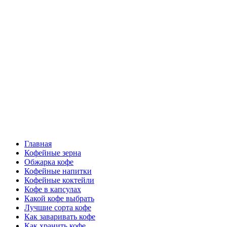
Перейти
Все о кофе
к
содержимому
Кофейные напитки, Кофейные сорта, Обжарка кофе,
Кофейные аксессуары, Рецепты кофе
Основное
Все о кофе
меню
Главная
Кофейные зерна
Обжарка кофе
Кофейные напитки
Кофейные коктейли
Кофе в капсулах
Какой кофе выбрать
Лучшие сорта кофе
Как заваривать кофе
Как хранить кофе