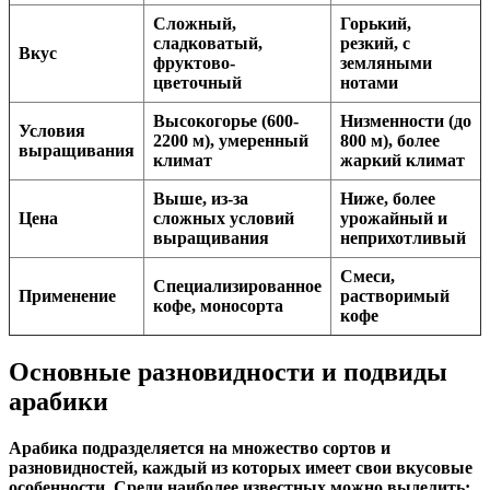
Сложный,
Горький,
сладковатый,
резкий, с
Вкус
фруктово-
земляными
цветочный
нотами
Высокогорье (600-
Низменности (до
Условия
2200 м), умеренный
800 м), более
выращивания
климат
жаркий климат
Выше, из-за
Ниже, более
Цена
сложных условий
урожайный и
выращивания
неприхотливый
Смеси,
Специализированное
Применение
растворимый
кофе, моносорта
кофе
Основные разновидности и подвиды
арабики
Арабика подразделяется на множество сортов и
разновидностей, каждый из которых имеет свои вкусовые
особенности. Среди наиболее известных можно выделить: