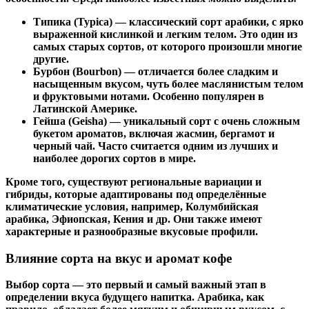
Типика (Typica)
— классический сорт арабики, с ярко
выраженной кислинкой и легким телом. Это один из
самых старых сортов, от которого произошли многие
другие.
Бурбон (Bourbon)
— отличается более сладким и
насыщенным вкусом, чуть более маслянистым телом
и фруктовыми нотами. Особенно популярен в
Латинской Америке.
Гейша (Geisha)
— уникальный сорт с очень сложным
букетом ароматов, включая жасмин, бергамот и
черный чай. Часто считается одним из лучших и
наиболее дорогих сортов в мире.
Кроме того, существуют региональные вариации и
гибриды, которые адаптированы под определённые
климатические условия, например, Колумбийская
арабика, Эфиопская, Кения и др. Они также имеют
характерные и разнообразные вкусовые профили.
Влияние сорта на вкус и аромат кофе
Выбор сорта — это первый и самый важный этап в
определении вкуса будущего напитка. Арабика, как