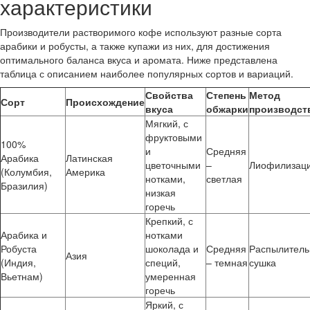
характеристики
Производители растворимого кофе используют разные сорта
арабики и робусты, а также купажи из них, для достижения
оптимального баланса вкуса и аромата. Ниже представлена
таблица с описанием наиболее популярных сортов и вариаций.
Свойства
Степень
Метод
Сорт
Происхождение
вкуса
обжарки
производст
Мягкий, с
фруктовыми
100%
и
Средняя
Арабика
Латинская
цветочными
–
Лиофилизац
(Колумбия,
Америка
нотками,
светлая
Бразилия)
низкая
горечь
Крепкий, с
Арабика и
нотками
Робуста
шоколада и
Средняя
Распылитель
Азия
(Индия,
специй,
– темная
сушка
Вьетнам)
умеренная
горечь
Яркий, с