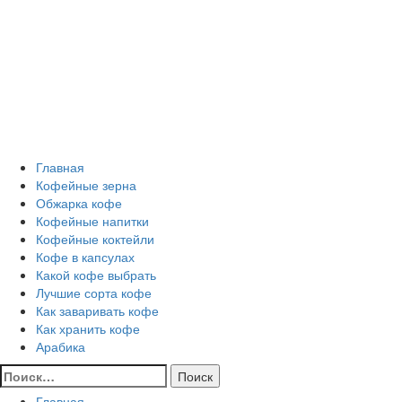
Перейти
Все о кофе
к
содержимому
Кофейные напитки, Кофейные сорта, Обжарка кофе,
Кофейные аксессуары, Рецепты кофе
Основное
Все о кофе
меню
Главная
Кофейные зерна
Обжарка кофе
Кофейные напитки
Кофейные коктейли
Кофе в капсулах
Какой кофе выбрать
Лучшие сорта кофе
Как заваривать кофе
Как хранить кофе
Арабика
Найти:
Главная