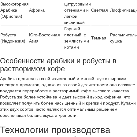
Высокогорная
цитрусовыми
Арабика
Африка
оттенками и
Светлая
Лиофилизац
(Эфиопия)
легкой
кислинкой
Горький,
Робуста
Юго-Восточная
плотный, с
Распылитель
Темная
(Индонезия)
Азия
землистыми
сушка
нотами
Особенности арабики и робусты в
растворимом кофе
Арабика ценится за свой изысканный и мягкий вкус с широким
спектром ароматов, однако из-за своей деликатности она сложнее
поддается переработке в растворимый кофе высокого качества.
Робуста же более устойчива и дает высокий выход кофеина, что
позволяет получить более насыщенный и крепкий продукт. Купажи
этих двух сортов часто являются оптимальным решением,
обеспечивая баланс вкуса и крепости.
Технологии производства