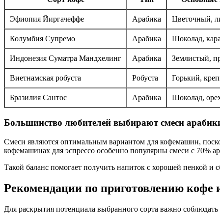
Эфиопия Йиргачеффе
Арабика
Цветочный, л
Колумбия Супремо
Арабика
Шоколад, кара
Индонезия Суматра Мандхелинг
Арабика
Землистый, п
Виетнамская робуста
Робуста
Горький, кре
Бразилия Сантос
Арабика
Шоколад, орех
Большинство любителей выбирают смеси арабики
Смеси являются оптимальным вариантом для кофемашин, посколь
кофемашинах для эспрессо особенно популярны смеси с 70% ар
Такой баланс помогает получить напиток с хорошей пенкой и 
Рекомендации по приготовлению кофе и
Для раскрытия потенциала выбранного сорта важно соблюдать