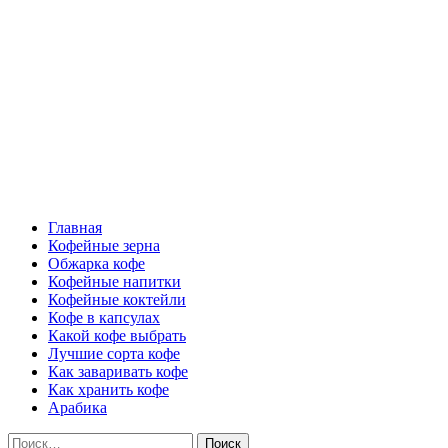
Перейти
Все о кофе
к
содержимому
Кофейные напитки, Кофейные сорта, Обжарка кофе, Кофейные 
Основное
Все о кофе
меню
Главная
Кофейные зерна
Обжарка кофе
Кофейные напитки
Кофейные коктейли
Кофе в капсулах
Какой кофе выбрать
Лучшие сорта кофе
Как заваривать кофе
Как хранить кофе
Арабика
Найти: