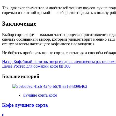
Так, для экспериментов и любителей тонких вкусов лучше подо
горечью и плотной кремой — выбор стоит сделать в пользу роб
Заключение
Выбор сорта кофе — важная часть процесса приготовления иде
сделать осознанный выбор, который удовлетворит именно ваш 
станут залогом настоящего кофейного наслаждения.
Не бойтесь пробовать новые сорта, сочетания и способы обжа
Post
Назад
Кофейный напиток энергия дня с женьшенем растворим
Далее
Ростер для обжарки кофе bk 300
Navigation
Больше историй
Лучшие сорта кофе
Кофе лучшего сорта
0