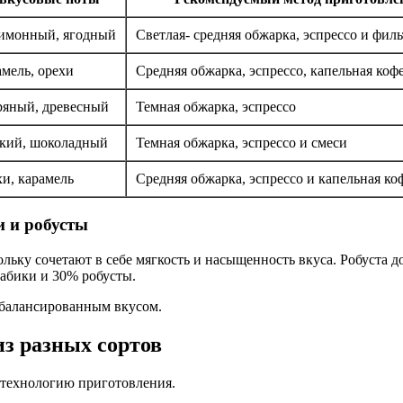
имонный, ягодный
Светлая- средняя обжарка, эспрессо и филь
мель, орехи
Средняя обжарка, эспрессо, капельная ко
ряный, древесный
Темная обжарка, эспрессо
пкий, шоколадный
Темная обжарка, эспрессо и смеси
и, карамель
Средняя обжарка, эспрессо и капельная к
 и робусты
ку сочетают в себе мягкость и насыщенность вкуса. Робуста до
абики и 30% робусты.
сбалансированным вкусом.
з разных сортов
 технологию приготовления.