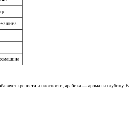
тр
фемашина
офемашина
бавляет крепости и плотности, арабика — аромат и глубину. В