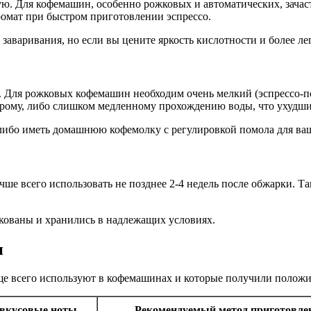
ую. Для кофемашин, особенно рожковых и автоматических, зача
ромат при быстром приготовлении эспрессо.
заваривания, но если вы цените яркость кислотности и более ле
Для рожковых кофемашин необходим очень мелкий (эспрессо-по
рому, либо слишком медленному прохождению воды, что ухудши
, либо иметь домашнюю кофемолку с регулировкой помола для в
чше всего использовать не позднее 2-4 недель после обжарки. Т
акованы и хранились в надлежащих условиях.
н
ще всего используют в кофемашинах и которые получили положи
вкусовые ноты
Рекомендуемый метод приготовле