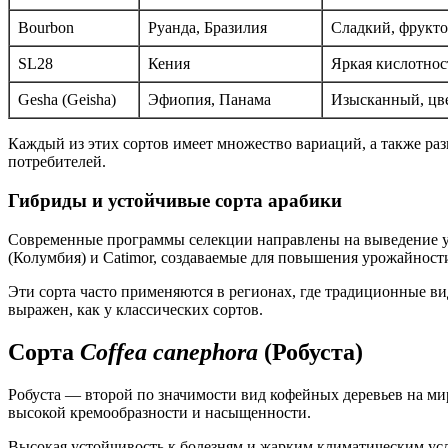
Bourbon
Руанда, Бразилия
Сладкий, фрукт
SL28
Кения
Яркая кислотнос
Gesha (Geisha)
Эфиопия, Панама
Изысканный, цв
Каждый из этих сортов имеет множество вариаций, а также ра
потребителей.
Гибриды и устойчивые сорта арабики
Современные программы селекции направлены на выведение ус
(Колумбия) и Catimor, создаваемые для повышения урожайност
Эти сорта часто применяются в регионах, где традиционные в
выражен, как у классических сортов.
Сорта
Coffea canephora
(Робуста)
Робуста — второй по значимости вид кофейных деревьев на мир
высокой кремообразности и насыщенности.
Высокая устойчивость к болезням и жарким климатическим ус