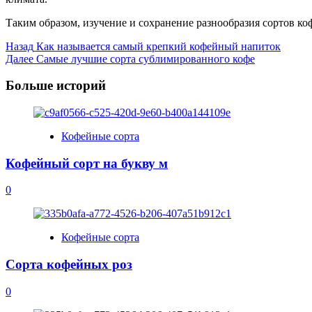
Таким образом, изучение и сохранение разнообразия сортов к
Post
Назад
Как называется самый крепкий кофейный напиток
Далее
Самые лучшие сорта сублимированного кофе
Navigation
Больше историй
Кофейные сорта
Кофейный сорт на букву м
0
Кофейные сорта
Сорта кофейных роз
0