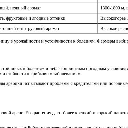
овый, нежный аромат
1300-1800 м,
ть, фруктовые и ягодные оттенки
Высокогорье 
еточный и цитрусовый аромат
Высокое расп
зницу в урожайности и устойчивости к болезням. Фермеры выбир
тойчивых к болезням и неблагоприятным погодным условиям со
и и стойкости к грибковым заболеваниям.
иды арабики испытывают проблемы с вредителями или погодными
овой арене. Его растения дают более крепкий и горький напиток
ловиям делает Робусту популярной в низкогорных регионах Аф