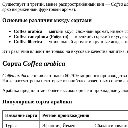
Существует и третий, менее распространённый вид —
Coffea li
ярко выраженный фруктовый аромат.
Основные различия между сортами
Coffea arabica
— мягкий вкус, сложный аромат, низкое с
Coffea canephora (Робуста)
— крепкий, горький вкус, выс
Coffea liberica
— уникальный аромат и крупные ягоды, н
Эти различия влияют не только на вкусовые качества напитка
Сорта
Coffea arabica
Coffea arabica
составляет около 60-70% мирового производства
Ниже рассмотрены некоторые из наиболее известных сортов ар
Арабика предпочитает более высокогорные и прохладные услови
Популярные сорта арабики
Название сорта
Регион происхождения
Typica
Эфиопия, Йемен
Сбалансированны