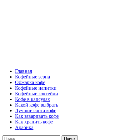
Перейти
Все о кофе
к
содержимому
Кофейные напитки, Кофейные сорта, Обжарка кофе, Кофейные 
Основное
Все о кофе
меню
Главная
Кофейные зерна
Обжарка кофе
Кофейные напитки
Кофейные коктейли
Кофе в капсулах
Какой кофе выбрать
Лучшие сорта кофе
Как заваривать кофе
Как хранить кофе
Арабика
Найти: