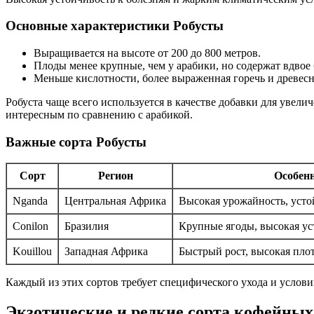
Основные характеристики Робусты
Выращивается на высоте от 200 до 800 метров.
Плоды менее крупные, чем у арабики, но содержат вдвое
Меньше кислотности, более выраженная горечь и древесн
Робуста чаще всего используется в качестве добавки для увели
интересным по сравнению с арабикой.
Важные сорта Робусты
Сорт
Регион
Особен
Nganda
Центральная Африка
Высокая урожайность, усто
Conilon
Бразилия
Крупные ягоды, высокая ус
Kouillou
Западная Африка
Быстрый рост, высокая пло
Каждый из этих сортов требует специфического ухода и услов
Экзотические и редкие сорта кофейных