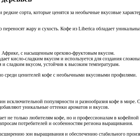
и редкие сорта, которые ценятся за необычные вкусовые характ
переносят жару и сухость. Кофе из Liberica обладает уникальны
 Африке, с насыщенным орехово-фруктовым вкусом.
адает кисло-сладким вкусом и используется для создания сложн
 и сладким вкусом, устойчив к высоким температурам.
енно среди ценителей кофе с необычными вкусовыми профилями.
чин исключительной популярности и разнообразия кофе в мире.
добавляют уникальные оттенки ароматов и вкусов.
ет не только любителям кофе, но и профессионалам в кофейно
запросам потребителей и особенностям региона выращивания.
расширению зон выращивания и обеспечению стабильного произв