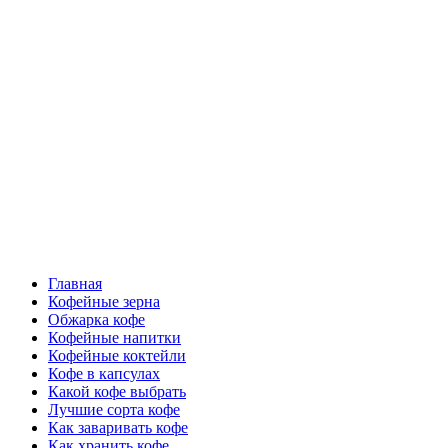
Перейти
Все о кофе
к
содержимому
Кофейные напитки, Кофейные сорта, Обжарка кофе,
Кофейные аксессуары, Рецепты кофе
Основное
Все о кофе
меню
Главная
Кофейные зерна
Обжарка кофе
Кофейные напитки
Кофейные коктейли
Кофе в капсулах
Какой кофе выбрать
Лучшие сорта кофе
Как заваривать кофе
Как хранить кофе