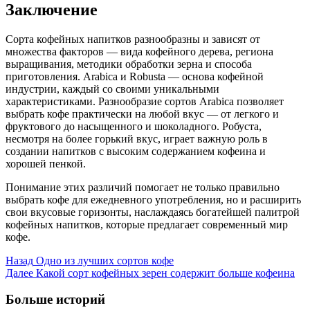
Заключение
Сорта кофейных напитков разнообразны и зависят от
множества факторов — вида кофейного дерева, региона
выращивания, методики обработки зерна и способа
приготовления. Arabica и Robusta — основа кофейной
индустрии, каждый со своими уникальными
характеристиками. Разнообразие сортов Arabica позволяет
выбрать кофе практически на любой вкус — от легкого и
фруктового до насыщенного и шоколадного. Робуста,
несмотря на более горький вкус, играет важную роль в
создании напитков с высоким содержанием кофеина и
хорошей пенкой.
Понимание этих различий помогает не только правильно
выбрать кофе для ежедневного употребления, но и расширить
свои вкусовые горизонты, наслаждаясь богатейшей палитрой
кофейных напитков, которые предлагает современный мир
кофе.
Post
Назад
Одно из лучших сортов кофе
Далее
Какой сорт кофейных зерен содержит больше кофеина
Navigation
Больше историй