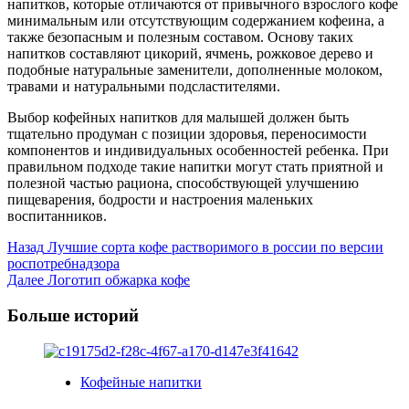
напитков, которые отличаются от привычного взрослого кофе
минимальным или отсутствующим содержанием кофеина, а
также безопасным и полезным составом. Основу таких
напитков составляют цикорий, ячмень, рожковое дерево и
подобные натуральные заменители, дополненные молоком,
травами и натуральными подсластителями.
Выбор кофейных напитков для малышей должен быть
тщательно продуман с позиции здоровья, переносимости
компонентов и индивидуальных особенностей ребенка. При
правильном подходе такие напитки могут стать приятной и
полезной частью рациона, способствующей улучшению
пищеварения, бодрости и настроения маленьких
воспитанников.
Post
Назад
Лучшие сорта кофе растворимого в россии по версии
роспотребнадзора
Navigation
Далее
Логотип обжарка кофе
Больше историй
Кофейные напитки