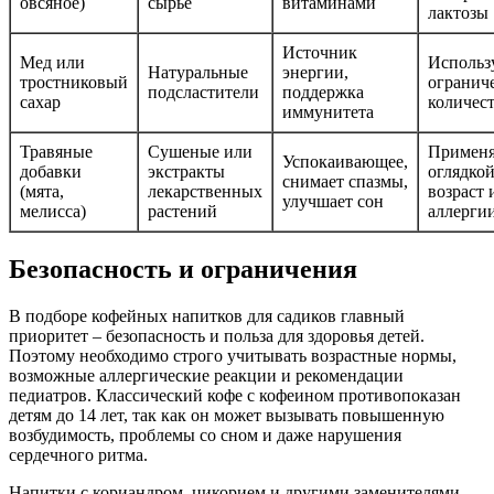
овсяное)
сырье
витаминами
лактозы
Источник
Мед или
Использу
Натуральные
энергии,
тростниковый
огранич
подсластители
поддержка
сахар
количес
иммунитета
Травяные
Сушеные или
Применя
Успокаивающее,
добавки
экстракты
оглядкой
снимает спазмы,
(мята,
лекарственных
возраст 
улучшает сон
мелисса)
растений
аллерги
Безопасность и ограничения
В подборе кофейных напитков для садиков главный
приоритет – безопасность и польза для здоровья детей.
Поэтому необходимо строго учитывать возрастные нормы,
возможные аллергические реакции и рекомендации
педиатров. Классический кофе с кофеином противопоказан
детям до 14 лет, так как он может вызывать повышенную
возбудимость, проблемы со сном и даже нарушения
сердечного ритма.
Напитки с кориандром, цикорием и другими заменителями