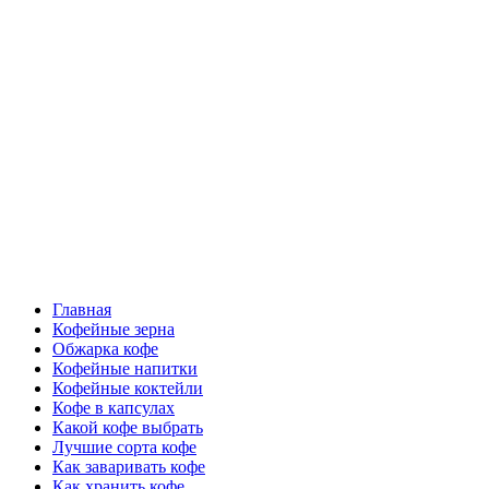
Перейти
Все о кофе
к
содержимому
Кофейные напитки, Кофейные сорта, Обжарка кофе,
Кофейные аксессуары, Рецепты кофе
Основное
Все о кофе
меню
Главная
Кофейные зерна
Обжарка кофе
Кофейные напитки
Кофейные коктейли
Кофе в капсулах
Какой кофе выбрать
Лучшие сорта кофе
Как заваривать кофе
Как хранить кофе