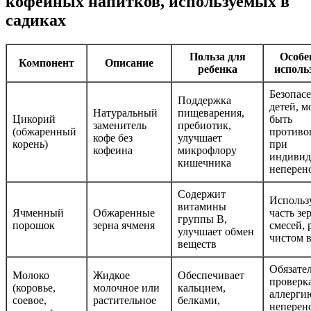
кофейных напитков, используемых в
садиках
Польза для
Особе
Компонент
Описание
ребенка
исполь
Безопасе
Поддержка
детей, м
Натуральный
пищеварения,
Цикорий
быть
заменитель
пребиотик,
(обжаренный
противо
кофе без
улучшает
корень)
при
кофеина
микрофлору
индивид
кишечника
неперен
Содержит
Использу
витамины
Ячменный
Обжаренные
часть зе
группы B,
порошок
зерна ячменя
смесей, 
улучшает обмен
чистом 
веществ
Обязате
Молоко
Жидкое
Обеспечивает
проверк
(коровье,
молочное или
кальцием,
аллерги
соевое,
растительное
белками,
неперен