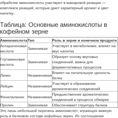
обработке аминокислоты участвуют в маеаровой реакции —
комплексе реакций, которые дают характерный аромат и цвет
напитку.
Таблица: Основные аминокислоты в
кофейном зерне
Аминокислота
Тип
Роль в зерне и конечном продукте
Аспарагиновая
Участвует в метаболизме, влияет на
Заменимая
кислота
вкус напитка
Образует основу вкусовых
Глутаминовая
Заменимая
соединений, важна для
кислота
ферментативных процессов
Влияет на питательную ценность
Лизин
Незаменимая
белка
Участвует в образовании
Лейцин
Незаменимая
ароматических соединений
Предшественник ароматических
Фенилаланин
Незаменимая
соединений в процессе обжарки
Пролин
Заменимая
Обеспечивает структуру белков
Это лишь небольшой перечень аминокислот, играющих важную
роль в белковом составе кофейных зерен. Их соотношение