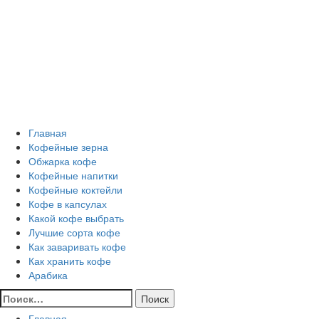
Перейти
Все о кофе
к
содержимому
Кофейные напитки, Кофейные сорта, Обжарка кофе,
Кофейные аксессуары, Рецепты кофе
Основное
Все о кофе
меню
Главная
Кофейные зерна
Обжарка кофе
Кофейные напитки
Кофейные коктейли
Кофе в капсулах
Какой кофе выбрать
Лучшие сорта кофе
Как заваривать кофе
Как хранить кофе
Арабика
Найти:
Главная