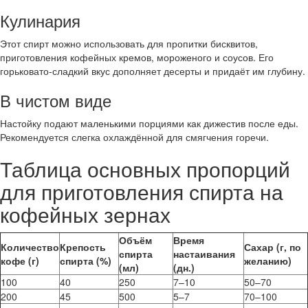
Кулинария
Этот спирт можно использовать для пропитки бисквитов,
приготовления кофейных кремов, мороженого и соусов. Его
горьковато-сладкий вкус дополняет десерты и придаёт им глубину.
В чистом виде
Настойку подают маленькими порциями как дижестив после еды.
Рекомендуется слегка охлаждённой для смягчения горечи.
Таблица основных пропорций
для приготовления спирта на
кофейных зернах
Объём
Время
Количество
Крепость
Сахар (г, по
спирта
настаивания
кофе (г)
спирта (%)
желанию)
(мл)
(дн.)
100
40
250
7–10
50–70
200
45
500
5–7
70–100