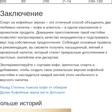
300
50
700
7–14
100–120
Заключение
Спирт на кофейных зернах – это отличный способ объединить два
любимых напитка – кофе и алкоголь – в одном изысканном и
ароматном продукте. Домашнее приготовление такой настойки
позволяет контролировать качество ингредиентов и подстраивать
вкус под собственные предпочтения. Соблюдая основные правила
и рекомендации, вы сможете получить насыщенный, мягкий и
ароматный напиток, который станет прекрасным дополнением к
застолью, коктейлям или десертам.
Экспериментируйте с сортами кофе, крепостью спирта и
добавками, чтобы создать свою уникальную версию кофейной
настойки и насладиться каждой каплей этого необычного и
вкусного напитка.
Post
Назад
Степень помола кофе от обжарки
Далее
Кофейные зерна кисть фотошоп
Navigation
ольше историй