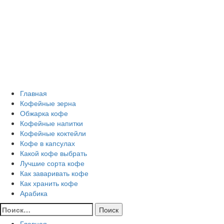
Перейти
Все о кофе
к
содержимому
Кофейные напитки, Кофейные сорта, Обжарка кофе,
Кофейные аксессуары, Рецепты кофе
Основное
Все о кофе
меню
Главная
Кофейные зерна
Обжарка кофе
Кофейные напитки
Кофейные коктейли
Кофе в капсулах
Какой кофе выбрать
Лучшие сорта кофе
Как заваривать кофе
Как хранить кофе
Арабика
Найти:
Главная