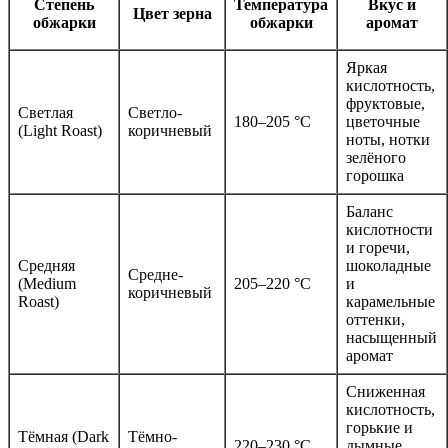
Степень
Температура
Вкус и
Цвет зерна
обжарки
обжарки
аромат
Яркая
кислотность,
фруктовые,
Светлая
Светло-
180–205 °C
цветочные
(Light Roast)
коричневый
ноты, нотки
зелёного
горошка
Баланс
кислотности
и горечи,
Средняя
шоколадные
Средне-
(Medium
205–220 °C
и
коричневый
Roast)
карамельные
оттенки,
насыщенный
аромат
Сниженная
кислотность,
горькие и
Тёмная (Dark
Тёмно-
220–230 °C
дымные