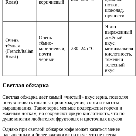
Roast)
коричневый
нотки,
шоколад,
пряности
Явно
выраженный
Очень
жжёный
Очень
тёмно-
вкус,
тёмная
коричневый,
230–245 °C
минимальная
(French/Italian
почти
кислотность,
Roast)
чёрный
тяжёлый
телесный
вкус
Светлая обжарка
Светлая обжарка даёт самый «чистый» вкус зерна, позволяя
почувствовать нюансы происхождения, сорта и высоты
выращивания. Такие зерна меньше подвержены горечи и
жжёным ноткам, но сохраняют яркую кислотность, что по
душе многим любителям фруктовых и цветочных вкусов.
Однако при светлой обжарке кофе может казаться менее
насыщенным и более «жидким» на вкус, что не всегда