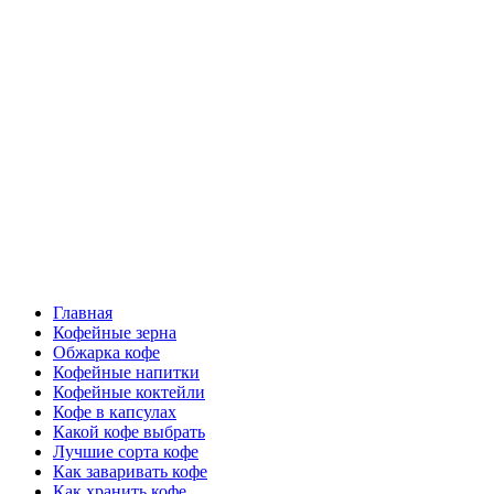
Перейти
Все о кофе
к
содержимому
Кофейные напитки, Кофейные сорта, Обжарка кофе,
Кофейные аксессуары, Рецепты кофе
Основное
Все о кофе
меню
Главная
Кофейные зерна
Обжарка кофе
Кофейные напитки
Кофейные коктейли
Кофе в капсулах
Какой кофе выбрать
Лучшие сорта кофе
Как заваривать кофе
Как хранить кофе