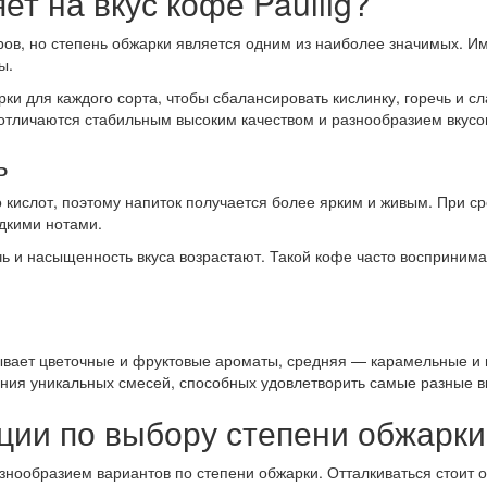
ет на вкус кофе Pauliig?
ов, но степень обжарки является одним из наиболее значимых. Им
ы.
 для каждого сорта, чтобы сбалансировать кислинку, горечь и сла
г отличаются стабильным высоким качеством и разнообразием вкус
ь
кислот, поэтому напиток получается более ярким и живым. При ср
дкими нотами.
чь и насыщенность вкуса возрастают. Такой кофе часто восприним
рывает цветочные и фруктовые ароматы, средняя — карамельные и
дания уникальных смесей, способных удовлетворить самые разные 
ии по выбору степени обжарки 
знообразием вариантов по степени обжарки. Отталкиваться стоит 