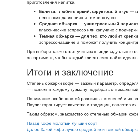
приготовления напитка.
Если вы любите яркий, фруктовый вкус — 
невысоких давлениях и температурах.
Средняя обжарка — универсальный вариант
классические эспрессо или капучино с подчеркн
Темная обжарка — для тех, кто любит креп
эспрессо-машине и поможет получить концентр
При выборе также стоит учитывать индивидуальные о
ассортимент, чтобы каждый клиент смог найти идеаль
Итоги и заключение
Степень обжарки кофе — важный параметр, определяю
— позволяя каждому гурману подобрать оптимальный
Понимание особенностей различных степеней и их вл
Паулиг гарантирует качество и традиции, воплотив их
Таким образом, знакомство со степенью обжарки коф
Post
Назад
Кофе молотый лучший сорт
Далее
Какой кофе лучше средней или темной обжарк
Navigation