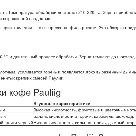
т. Температура обработки достигает 210-220 °C. Зерна приобрета
и выраженной сладостью.
 приготовления — от эспрессо до фильтр-кофе. Эта обжарка прида
 °C и длительный процесс обработки. Зерна темнеют до шоколадн
слотным, усиливается горечь и появляется ярко выраженный дымн
менитых крепких смесей Паулиг.
и кофе Pauliig
Вкусовые характеристики
вый
Высокая кислотность, фруктовые и цветочные ноты
вый
Баланс кислотности и горечи, карамель, шоколад
й, почти черный
Низкая кислотность, сильная горечь, дымный, жа