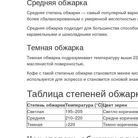
Средняя обжарка
Средняя степень обжарки — самый популярный вариан
более сбалансированным с умеренной кислотностью 
Средняя обжарка подходит для большинства способов
карамельными и шоколадными нотами.
Темная обжарка
Темная обжарка подразумевает температуру выше 220
маслянистой поверхностью.
Кофе с такой степенью обжарки становится менее ки
используется для эспрессо и становится основой зна
Таблица степеней обжарк
Степень обжарки
Температура (°C)
Цвет зерен
Светлая
195–205
Светло-коричне
Средняя
210–220
Средне-коричне
Темная
>220
Темно-коричневы