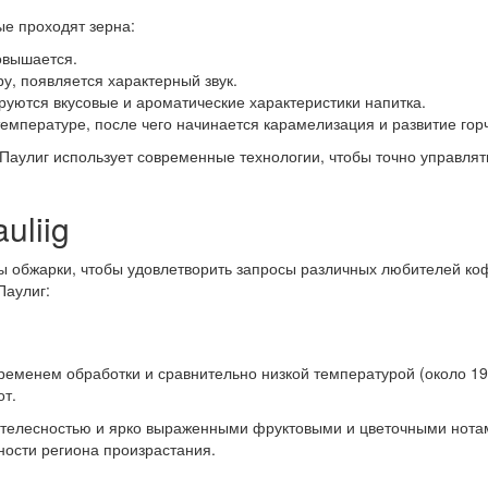
ые проходят зерна:
овышается.
у, появляется характерный звук.
уются вкусовые и ароматические характеристики напитка.
емпературе, после чего начинается карамелизация и развитие гор
. Паулиг использует современные технологии, чтобы точно управля
uliig
ы обжарки, чтобы удовлетворить запросы различных любителей к
Паулиг:
ременем обработки и сравнительно низкой температурой (около 19
от.
й телесностью и ярко выраженными фруктовыми и цветочными нотам
ности региона произрастания.