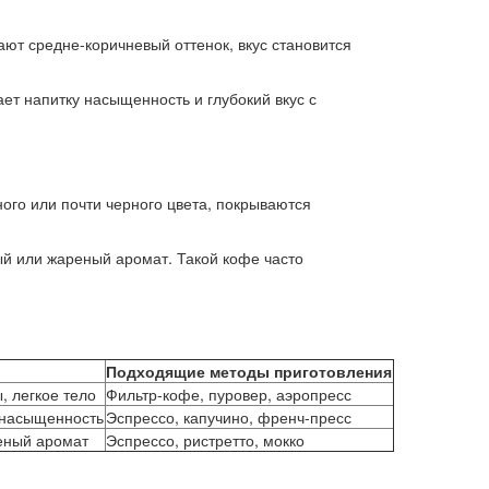
ют средне-коричневый оттенок, вкус становится
ет напитку насыщенность и глубокий вкус с
ого или почти черного цвета, покрываются
ый или жареный аромат. Такой кофе часто
Подходящие методы приготовления
, легкое тело
Фильтр-кофе, пуровер, аэропресс
, насыщенность
Эспрессо, капучино, френч-пресс
реный аромат
Эспрессо, ристретто, мокко