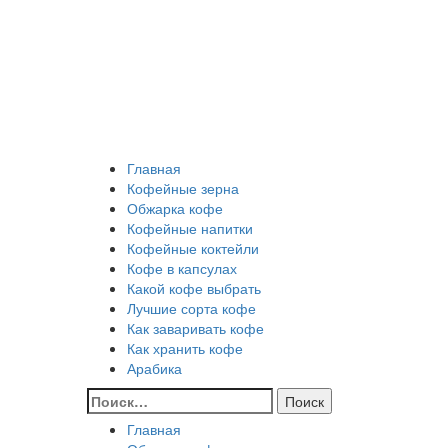
Перейти
Все о кофе
к
содержимому
Кофейные напитки, Кофейные сорта, Обжарка кофе
Кофейные аксессуары, Рецепты кофе
Основное
Все о кофе
меню
Главная
Кофейные зерна
Обжарка кофе
Кофейные напитки
Кофейные коктейли
Кофе в капсулах
Какой кофе выбрать
Лучшие сорта кофе
Как заваривать кофе
Как хранить кофе
Арабика
Найти:
Главная