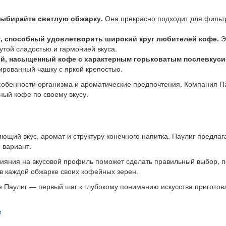
выбирайте светлую обжарку.
Она прекрасно подходит для фильтр
, способный удовлетворить широкий круг любителей кофе.
Э
утой сладостью и гармонией вкуса.
кий, насыщенный кофе с характерным горьковатым послевкуси
ированный чашку с яркой крепостью.
собенности организма и ароматические предпочтения. Компания Па
ный кофе по своему вкусу.
щий вкус, аромат и структуру конечного напитка. Паулиг предлаг
 вариант.
ияния на вкусовой профиль поможет сделать правильный выбор, п
 в каждой обжарке своих кофейных зерен.
е Паулиг — первый шаг к глубокому пониманию искусства приготов
и