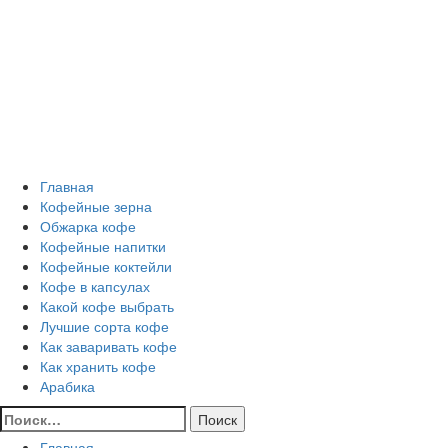
Перейти
Все о кофе
к
содержимому
Кофейные напитки, Кофейные сорта, Обжарка кофе,
Кофейные аксессуары, Рецепты кофе
Основное
Все о кофе
меню
Главная
Кофейные зерна
Обжарка кофе
Кофейные напитки
Кофейные коктейли
Кофе в капсулах
Какой кофе выбрать
Лучшие сорта кофе
Как заваривать кофе
Как хранить кофе
Арабика
Найти:
Главная