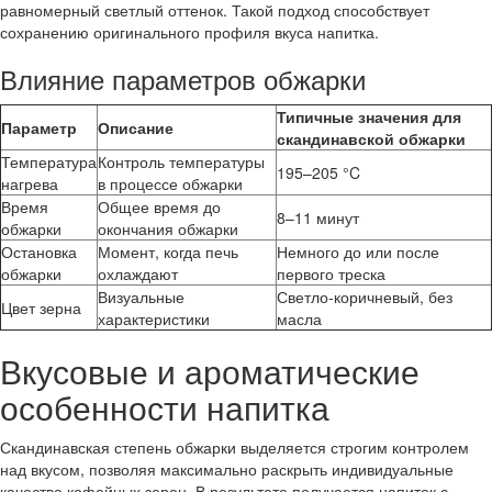
равномерный светлый оттенок. Такой подход способствует
сохранению оригинального профиля вкуса напитка.
Влияние параметров обжарки
Типичные значения для
Параметр
Описание
скандинавской обжарки
Температура
Контроль температуры
195–205 °C
нагрева
в процессе обжарки
Время
Общее время до
8–11 минут
обжарки
окончания обжарки
Остановка
Момент, когда печь
Немного до или после
обжарки
охлаждают
первого треска
Визуальные
Светло-коричневый, без
Цвет зерна
характеристики
масла
Вкусовые и ароматические
особенности напитка
Скандинавская степень обжарки выделяется строгим контролем
над вкусом, позволяя максимально раскрыть индивидуальные
качества кофейных зерен. В результате получается напиток с