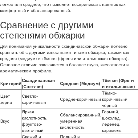
легкое или среднее, что позволяет воспринимать напиток как
комфортный и сбалансированный.
Сравнение с другими
степенями обжарки
Для понимания уникальности скандинавской обжарки полезно
сравнить её с другими известными типами обжарки, такими как
средняя (медиум) и тёмная (френч или итальянская обжарка).
Основное отличие заключается в балансе вкуса, кислотности и
ароматическом профиле.
Скандинавская
Тёмная (Френч
Критерий
Средняя (Медиум)
(Светлая)
и итальянская)
Тёмно-
Цвет
Светло-
Средне-коричневый
коричневый/
зерна
коричневый
чёрный
Яркая
Горький,
Сбалансированный,
кислотность,
шоколад,
Вкус
умеренная
фруктово-
леденец,
кислотность
цветочный
карамель
Свежий и
Полный и