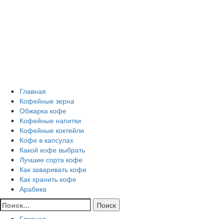
Перейти
Все о кофе
к
содержимому
Кофейные напитки, Кофейные сорта, Обжарка кофе,
Кофейные аксессуары, Рецепты кофе
Основное
Все о кофе
меню
Главная
Кофейные зерна
Обжарка кофе
Кофейные напитки
Кофейные коктейли
Кофе в капсулах
Какой кофе выбрать
Лучшие сорта кофе
Как заваривать кофе
Как хранить кофе
Арабика
Найти:
Главная