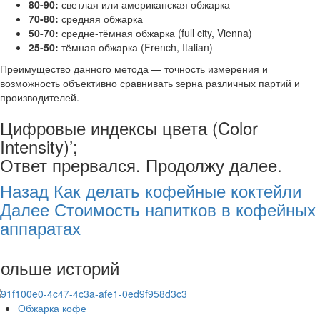
80-90:
светлая или американская обжарка
70-80:
средняя обжарка
50-70:
средне-тёмная обжарка (full city, Vienna)
25-50:
тёмная обжарка (French, Italian)
Преимущество данного метода — точность измерения и
возможность объективно сравнивать зерна различных партий и
производителей.
Цифровые индексы цвета (Color
Intensity)’;
Ответ прервался. Продолжу далее.
Post
Назад
Как делать кофейные коктейли
Далее
Стоимость напитков в кофейных
Navigation
аппаратах
ольше историй
Обжарка кофе